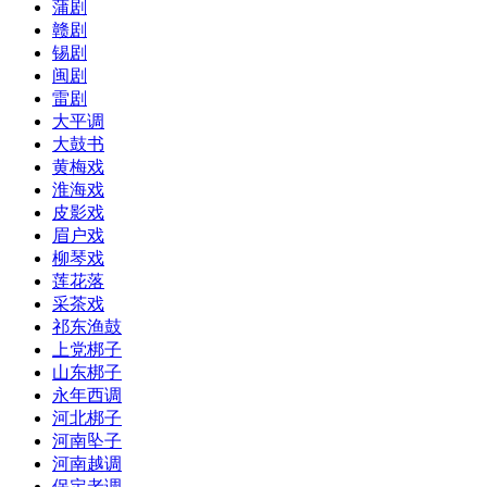
蒲剧
赣剧
锡剧
闽剧
雷剧
大平调
大鼓书
黄梅戏
淮海戏
皮影戏
眉户戏
柳琴戏
莲花落
采茶戏
祁东渔鼓
上党梆子
山东梆子
永年西调
河北梆子
河南坠子
河南越调
保定老调