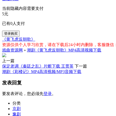
当前隐藏内容需要支付
5元
已有
0
人支付
登录购买
《黄飞虎反朝歌》
资源仅供个人学习欣赏，请在下载后24小时内删除，客服微信：xiq
戏曲资源网
»
潮剧《黄飞虎反朝歌》MP4高清视频下载
上一篇
保定老调《秦廷之乱》片断下载 王贯英
下一篇
潮剧《彩楼记》MP4高清视频/MP3音频下载
发表回复
要发表评论，您必须先
登录
。
分类
京剧
豫剧