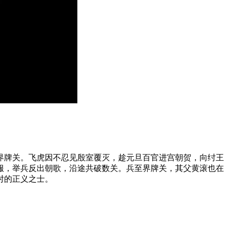
界牌关。飞虎因不忍见殷室覆灭，趁元旦百官进宫朝贺，向纣王
服，举兵反出朝歌，沿途共破数关。兵至界牌关，其父黄滚也在
纣的正义之士。