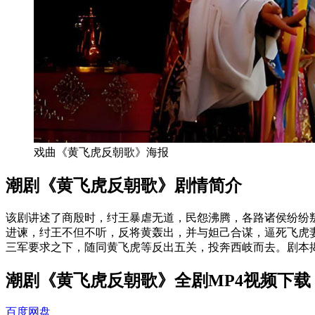
戏曲《黄飞虎反朝歌》海报
潮剧《黄飞虎反朝歌》剧情简介
该剧讲述了商殷时，纣王暴虐无道，民怨沸腾，各路诸侯纷纷
进谏，纣王不但不听，反将黄轰出，并与妲己合谋，逼死飞虎
三军要求之下，随同黄飞虎等反出五关，投奔西岐而去。剧本
潮剧《黄飞虎反朝歌》全剧MP4视频下载
百度网盘