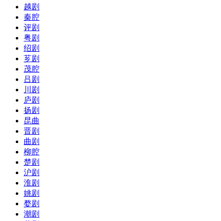
越剧
秦腔
评剧
粤剧
绍剧
芗剧
茂腔
吕剧
川剧
庐剧
扬剧
昆曲
晋剧
曲剧
柳腔
楚剧
沪剧
淮剧
姚剧
婺剧
潮剧