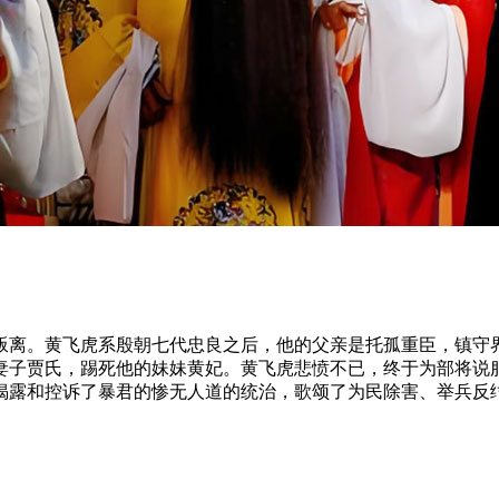
叛离。黄飞虎系殷朝七代忠良之后，他的父亲是托孤重臣，镇守
妻子贾氏，踢死他的妹妹黄妃。黄飞虎悲愤不已，终于为部将说
揭露和控诉了暴君的惨无人道的统治，歌颂了为民除害、举兵反