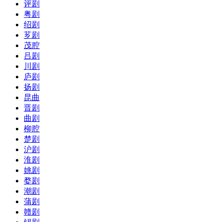
评剧
粤剧
绍剧
芗剧
茂腔
吕剧
川剧
庐剧
扬剧
昆曲
晋剧
曲剧
柳腔
楚剧
沪剧
淮剧
姚剧
婺剧
潮剧
蒲剧
赣剧