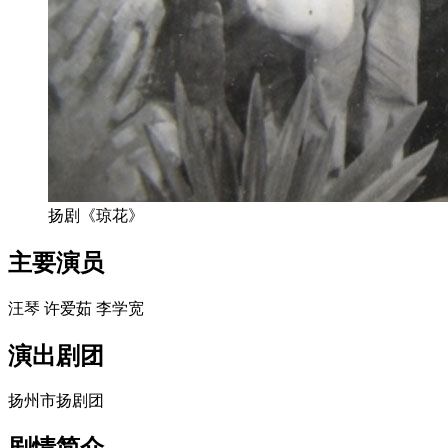
扬剧《琼花》
主要演员
汪琴 许爱茹 李学宽
演出剧团
扬州市扬剧团