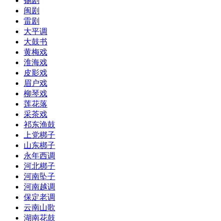
锡剧
闽剧
雷剧
大平调
大鼓书
黄梅戏
淮海戏
皮影戏
眉户戏
柳琴戏
莲花落
采茶戏
祁东渔鼓
上党梆子
山东梆子
永年西调
河北梆子
河南坠子
河南越调
保定老调
云南山歌
湖南花鼓