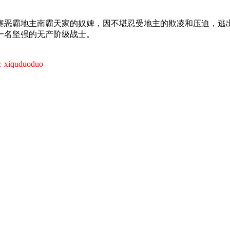
寨恶霸地主南霸天家的奴婢，因不堪忍受地主的欺凌和压迫，逃
一名坚强的无产阶级战士。
uduoduo