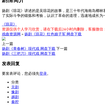
剧情简介
扬剧《琼花》讲述的是吴琼花的故事，是三十年代海南岛椰林
了实际斗争的锻炼和考验，认识了革命的道理，迅速地成长为
《琼花》
资源仅供个人学习欣赏，请在下载后24小时内删除，客服微信：xiq
戏曲资源网
»
扬剧《琼花》红色娘子军 网盘下载
上一篇
扬剧《青春树》现代戏 网盘下载
下一篇
扬剧《三把刀》现代戏 网盘下载
发表回复
要发表评论，您必须先
登录
。
分类
京剧
豫剧
越剧
秦腔