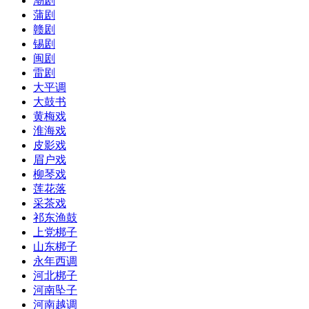
潮剧
蒲剧
赣剧
锡剧
闽剧
雷剧
大平调
大鼓书
黄梅戏
淮海戏
皮影戏
眉户戏
柳琴戏
莲花落
采茶戏
祁东渔鼓
上党梆子
山东梆子
永年西调
河北梆子
河南坠子
河南越调