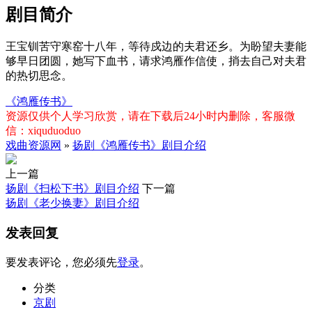
剧目简介
王宝钏苦守寒窑十八年，等待戍边的夫君还乡。为盼望夫妻能
够早日团圆，她写下血书，请求鸿雁作信使，捎去自己对夫君
的热切思念。
《鸿雁传书》
资源仅供个人学习欣赏，请在下载后24小时内删除，客服微
信：xiquduoduo
戏曲资源网
»
扬剧《鸿雁传书》剧目介绍
上一篇
扬剧《扫松下书》剧目介绍
下一篇
扬剧《老少换妻》剧目介绍
发表回复
要发表评论，您必须先
登录
。
分类
京剧