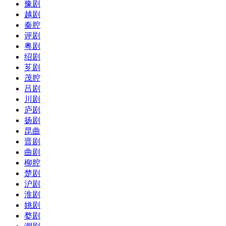
豫剧
越剧
秦腔
评剧
粤剧
绍剧
芗剧
茂腔
吕剧
川剧
庐剧
扬剧
昆曲
晋剧
曲剧
柳腔
楚剧
沪剧
淮剧
姚剧
婺剧