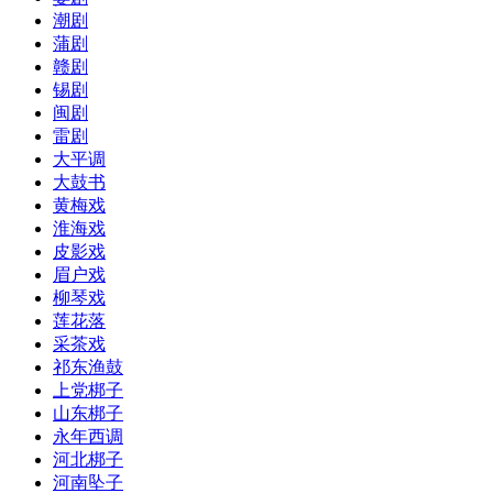
潮剧
蒲剧
赣剧
锡剧
闽剧
雷剧
大平调
大鼓书
黄梅戏
淮海戏
皮影戏
眉户戏
柳琴戏
莲花落
采茶戏
祁东渔鼓
上党梆子
山东梆子
永年西调
河北梆子
河南坠子