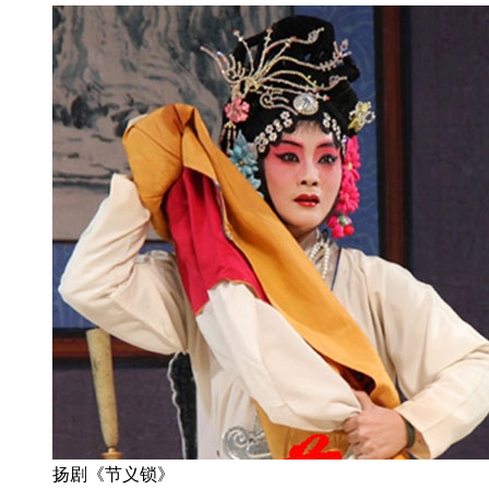
扬剧《节义锁》