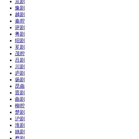
京剧
豫剧
越剧
秦腔
评剧
粤剧
绍剧
芗剧
茂腔
吕剧
川剧
庐剧
扬剧
昆曲
晋剧
曲剧
柳腔
楚剧
沪剧
淮剧
姚剧
婺剧