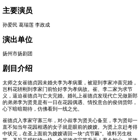
主要演员
孙爱民 葛瑞莲 李政成
演出单位
扬州市扬剧团
剧目介绍
太师之女崔德贞因未婚夫李为孝病重，被迎到李家冲喜完婚，
岂料花轿刚到李家门前恰好李为孝病故。崔、李二家为求节
义，逼迫崔德贞与亡夫完婚。婚礼上崔德贞发现代亡兄做新郎
的弟弟李为贤竟是有一日在花园偶遇、情投意合的俊俏货郎，
心下暗暗期待，仿佛看到一线之光。
崔德贞入李家守寡三年，对小叔李为贤关心备至，李为贤却一
直不知当年花园相遇的女子就是眼前的嫂嫂。为贤上京赶考得
中状元，在圣上面前为嫂嫂请回一块“贞节匾”。谁料另生枝