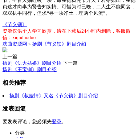
节，圣旨又赐红绫一块，命崔德贞完节升天！君令如山，崔德
贞这才向李为贤告知实情。可惜为时已晚，二人生不能同衾，
双双执手同行，但求“寻一块净土，埋两个风流”。
《节义锁》
资源仅供个人学习欣赏，请在下载后24小时内删除，客服微
信：xiquduoduo
戏曲资源网
»
扬剧《节义锁》剧目介绍
上一篇
扬剧《仇大姑娘》剧目介绍
下一篇
扬剧《王宝钏》剧目介绍
相关推荐
扬剧《叔嫂情》又名《节义锁》剧目介绍
发表回复
要发表评论，您必须先
登录
。
分类