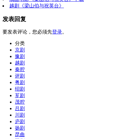
越剧《梁山伯与祝英台》
发表回复
要发表评论，您必须先
登录
。
分类
京剧
豫剧
越剧
秦腔
评剧
粤剧
绍剧
芗剧
茂腔
吕剧
川剧
庐剧
扬剧
昆曲