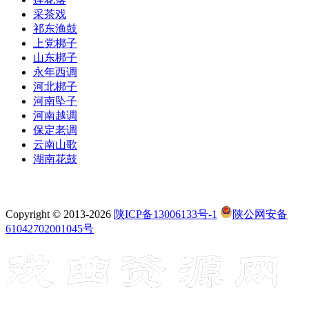
采茶戏
祁东渔鼓
上党梆子
山东梆子
永年西调
河北梆子
河南坠子
河南越调
保定老调
云南山歌
湖南花鼓
Copyright © 2013-2026
陕ICP备13006133号-1
陕公网安备
61042702001045号