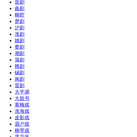
晋剧
曲剧
柳腔
楚剧
沪剧
淮剧
姚剧
婺剧
潮剧
蒲剧
赣剧
锡剧
闽剧
雷剧
大平调
大鼓书
黄梅戏
淮海戏
皮影戏
眉户戏
柳琴戏
莲花落