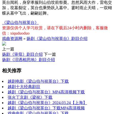
英台闻耗，身穿孝服到山伯坟前祭奠。忽然风雨大作，雷电交
加，坟墓裂绽，英台也乘势跃入墓中。霎时雨止天晴，一双蝴
蝶从墓中飞出，翩翩起舞。
《梁山伯与祝英台》
资源仅供个人学习欣赏，请在下载后24小时内删除，客服微
信：xiquduoduo
戏曲资源网
»
扬剧《梁山伯与祝英台》剧目介绍
上一篇
扬剧《审母》剧目介绍
下一篇
扬剧《泪洒相思地》剧目介绍
相关推荐
越剧电影《梁山伯与祝英台》下载
越剧十大经典剧目
越剧《梁山伯与祝英台》MP4高清视频下载
张火丁京剧《梁祝》下载
越剧《梁山伯与祝英台》2024.03.24【上海】
越剧《梁山伯与祝英台》下载MP4高清视频
戏曲电影《梁山伯与祝英台》下载