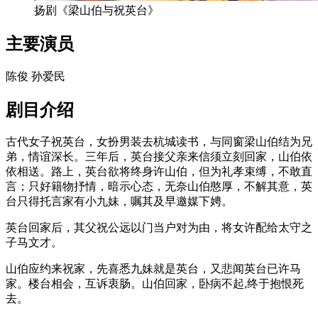
扬剧《梁山伯与祝英台》
主要演员
陈俊 孙爱民
剧目介绍
古代女子祝英台，女扮男装去杭城读书，与同窗梁山伯结为兄
弟，情谊深长。三年后，英台接父亲来信须立刻回家，山伯依
依相送。路上，英台欲将终身许山伯，但为礼孝束缚，不敢直
言；只好籍物抒情，暗示心态，无奈山伯憨厚，不解其意，英
台只得托言家有小九妹，嘱其及早邀媒下娉。
英台回家后，其父祝公远以门当户对为由，将女许配给太守之
子马文才。
山伯应约来祝家，先喜悉九妹就是英台，又悲闻英台已许马
家。楼台相会，互诉衷肠。山伯回家，卧病不起,终于抱恨死
去。