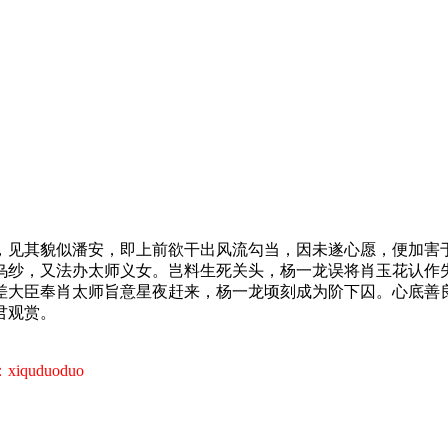
，见其貌似潘安，即上前欲干出风流勾当，因未遂心愿，便加害
乌纱，又法办太师义女。岂料生死关头，杨一龙误将肖玉花认作
差大臣奉肖太师旨意星夜赶来，杨一龙顷刻成为阶下囚。心底善
君观赏。
uduoduo