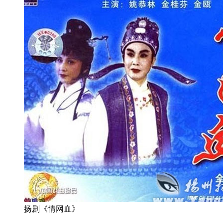
扬剧《情网血》