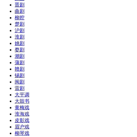
晋剧
曲剧
柳腔
楚剧
沪剧
淮剧
姚剧
婺剧
潮剧
蒲剧
赣剧
锡剧
闽剧
雷剧
大平调
大鼓书
黄梅戏
淮海戏
皮影戏
眉户戏
柳琴戏