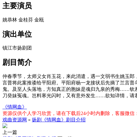
主要演员
姚恭林 金桂芬 金瓯
演出单位
镇江市扬剧团
剧目简介
仲春季节，太师义女肖玉花，来此消遣，遇一文弱书生姚玉郎
言普将此案推诿给平阳府。平阳府杨一龙接状后先摘了兰言普
鬼。及至人头落地，方知真正的胞妹是魂归九泉的秀梅……钦
刀癸妹冤魂。岂料寒光闪时，又有意外发生……欲知详情，请
《情网血》
资源仅供个人学习欣赏，请在下载后24小时内删除，客服微信：xiq
戏曲资源网
»
扬剧《情网血》剧目介绍
上一篇