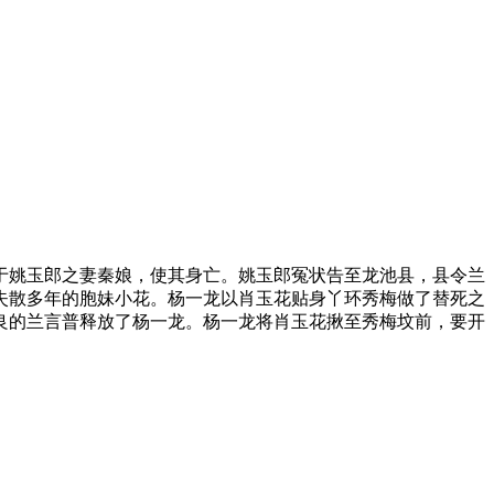
于姚玉郎之妻秦娘，使其身亡。姚玉郎冤状告至龙池县，县令兰
失散多年的胞妹小花。杨一龙以肖玉花贴身丫环秀梅做了替死之
良的兰言普释放了杨一龙。杨一龙将肖玉花揪至秀梅坟前，要开