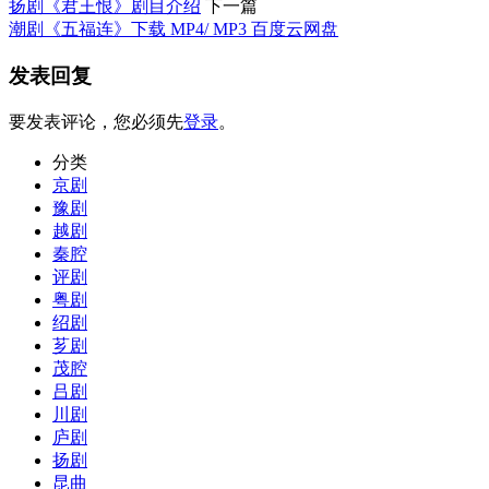
扬剧《君王恨》剧目介绍
下一篇
潮剧《五福连》下载 MP4/ MP3 百度云网盘
发表回复
要发表评论，您必须先
登录
。
分类
京剧
豫剧
越剧
秦腔
评剧
粤剧
绍剧
芗剧
茂腔
吕剧
川剧
庐剧
扬剧
昆曲