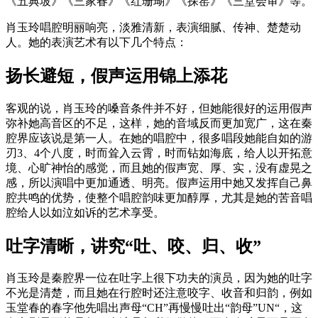
《五典坡》《三家春》《红珊瑚》《探窑》《三堂会审》等。
肖玉玲唱腔明丽响亮，淡雅清新，表演细腻、传神、楚楚动
人。她的表演艺术有以下几个特点：
扬长避短，假声运用锦上添花
客观的说，肖玉玲的嗓音条件并不好，但她能很好的运用假声
弥补她高音区的不足，这样，她的音域反而更加宽广，这在秦
腔界应该说是第一人。在她的唱腔中，很多唱段她能自如的游
刃3、4个八度，时而耸入云霄，时而钻如海底，给人以开拓意
境、心旷神怡的感觉，而且她的假声宽、厚、实，没有虚晃之
感，所以演唱中更加通透、明亮。假声运用中她又发挥自己鼻
腔共鸣的优势，使整个唱腔韵味更加醇厚，尤其是她的苦音唱
腔给人以如泣如诉的艺术享受。
吐字清晰，讲究“吐、咬、归、收”
肖玉玲是秦腔界一位在吐字上很下功夫的演员，因为她的吐字
不光是清楚，而且她在行腔时还注意咬字、收音和归韵，例如
玉堂春的春字他先唱出声母“CH”再慢慢吐出“韵母”UN“，这