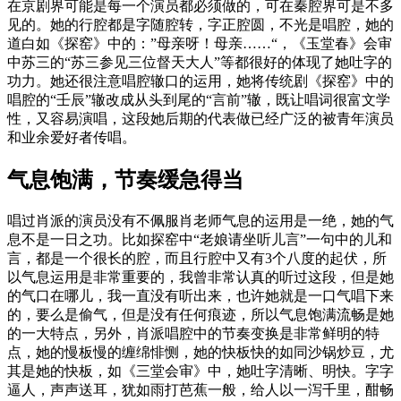
在京剧界可能是每一个演员都必须做的，可在秦腔界可是不多
见的。她的行腔都是字随腔转，字正腔圆，不光是唱腔，她的
道白如《探窑》中的：”母亲呀！母亲……“，《玉堂春》会审
中苏三的“苏三参见三位督天大人”等都很好的体现了她吐字的
功力。她还很注意唱腔辙口的运用，她将传统剧《探窑》中的
唱腔的“壬辰”辙改成从头到尾的“言前”辙，既让唱词很富文学
性，又容易演唱，这段她后期的代表做已经广泛的被青年演员
和业余爱好者传唱。
气息饱满，节奏缓急得当
唱过肖派的演员没有不佩服肖老师气息的运用是一绝，她的气
息不是一日之功。比如探窑中“老娘请坐听儿言”一句中的儿和
言，都是一个很长的腔，而且行腔中又有3个八度的起伏，所
以气息运用是非常重要的，我曾非常认真的听过这段，但是她
的气口在哪儿，我一直没有听出来，也许她就是一口气唱下来
的，要么是偷气，但是没有任何痕迹，所以气息饱满流畅是她
的一大特点，另外，肖派唱腔中的节奏变换是非常鲜明的特
点，她的慢板慢的缠绵悱恻，她的快板快的如同沙锅炒豆，尤
其是她的快板，如《三堂会审》中，她吐字清晰、明快。字字
逼人，声声送耳，犹如雨打芭蕉一般，给人以一泻千里，酣畅