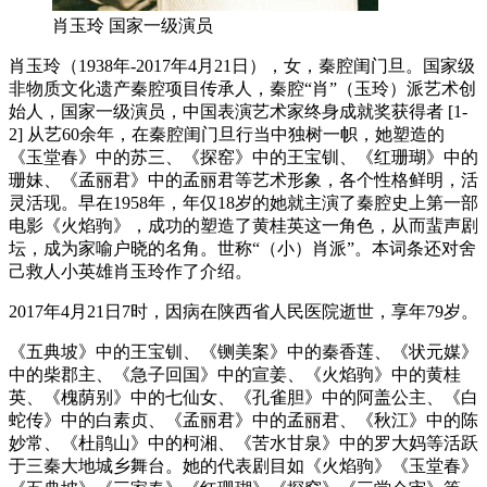
肖玉玲 国家一级演员
肖玉玲（1938年-2017年4月21日），女，秦腔闺门旦。国家级
非物质文化遗产秦腔项目传承人，秦腔“肖”（玉玲）派艺术创
始人，国家一级演员，中国表演艺术家终身成就奖获得者 [1-
2] 从艺60余年，在秦腔闺门旦行当中独树一帜，她塑造的
《玉堂春》中的苏三、《探窑》中的王宝钏、《红珊瑚》中的
珊妹、《孟丽君》中的孟丽君等艺术形象，各个性格鲜明，活
灵活现。早在1958年，年仅18岁的她就主演了秦腔史上第一部
电影《火焰驹》，成功的塑造了黄桂英这一角色，从而蜚声剧
坛，成为家喻户晓的名角。世称“（小）肖派”。本词条还对舍
己救人小英雄肖玉玲作了介绍。
2017年4月21日7时，因病在陕西省人民医院逝世，享年79岁。
《五典坡》中的王宝钏、《铡美案》中的秦香莲、《状元媒》
中的柴郡主、《急子回国》中的宣姜、《火焰驹》中的黄桂
英、《槐荫别》中的七仙女、《孔雀胆》中的阿盖公主、《白
蛇传》中的白素贞、《孟丽君》中的孟丽君、《秋江》中的陈
妙常、《杜鹃山》中的柯湘、《苦水甘泉》中的罗大妈等活跃
于三秦大地城乡舞台。她的代表剧目如《火焰驹》《玉堂春》