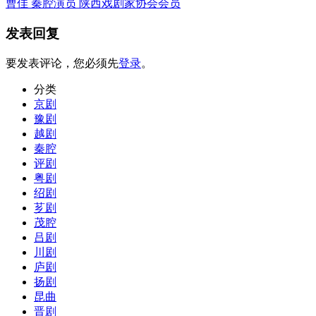
曹佳 秦腔演员 陕西戏剧家协会会员
发表回复
要发表评论，您必须先
登录
。
分类
京剧
豫剧
越剧
秦腔
评剧
粤剧
绍剧
芗剧
茂腔
吕剧
川剧
庐剧
扬剧
昆曲
晋剧