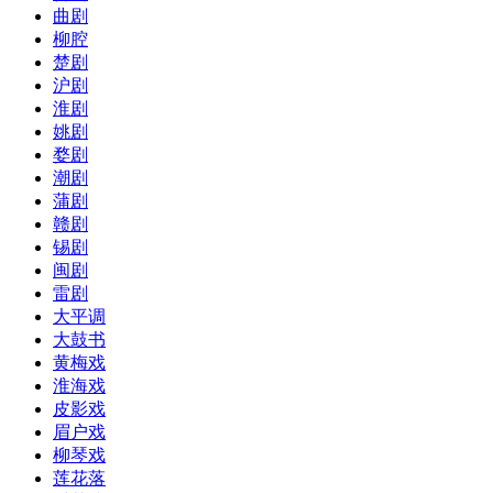
曲剧
柳腔
楚剧
沪剧
淮剧
姚剧
婺剧
潮剧
蒲剧
赣剧
锡剧
闽剧
雷剧
大平调
大鼓书
黄梅戏
淮海戏
皮影戏
眉户戏
柳琴戏
莲花落