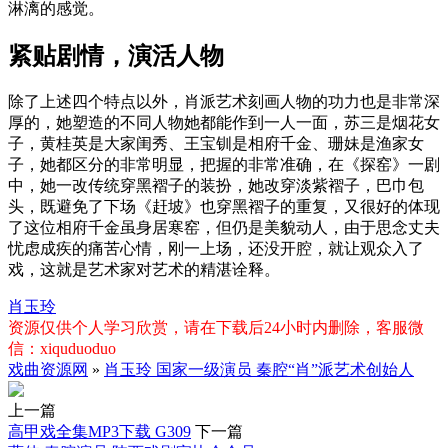
淋漓的感觉。
紧贴剧情，演活人物
除了上述四个特点以外，肖派艺术刻画人物的功力也是非常深
厚的，她塑造的不同人物她都能作到一人一面，苏三是烟花女
子，黄桂英是大家闺秀、王宝钏是相府千金、珊妹是渔家女
子，她都区分的非常明显，把握的非常准确，在《探窑》一剧
中，她一改传统穿黑褶子的装扮，她改穿淡紫褶子，巴巾包
头，既避免了下场《赶坡》也穿黑褶子的重复，又很好的体现
了这位相府千金虽身居寒窑，但仍是美貌动人，由于思念丈夫
忧虑成疾的痛苦心情，刚一上场，还没开腔，就让观众入了
戏，这就是艺术家对艺术的精湛诠释。
肖玉玲
资源仅供个人学习欣赏，请在下载后24小时内删除，客服微
信：xiquduoduo
戏曲资源网
»
肖玉玲 国家一级演员 秦腔“肖”派艺术创始人
上一篇
高甲戏全集MP3下载 G309
下一篇