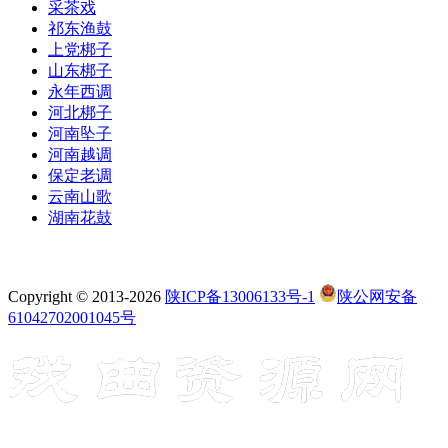
采茶戏
祁东渔鼓
上党梆子
山东梆子
永年西调
河北梆子
河南坠子
河南越调
保定老调
云南山歌
湖南花鼓
Copyright © 2013-2026
陕ICP备13006133号-1
陕公网安备
61042702001045号