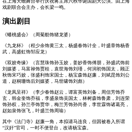
在上海天蟾舞台举行庆祝蒋主席六秩华诞国剧大公演。由上海
戏剧联合会主办，会长梁一鸣。
演出剧目
《蟠桃盛会》（周菊舫饰猪龙婆）
《九龙杯》（程少余饰黄三太，杨盛春饰计全，叶盛章饰杨香
武，高盛虹饰邹应龙）
《双姣奇缘》（言慧珠饰孙玉姣，姜妙香饰傅朋，孙盛武饰前
刘媒婆，马富禄饰贾桂，袁世海饰刘瑾，何润初饰国太，顾正
秋饰宋巧姣，张盛利饰宋国士，杨宝森饰赵廉，刘斌昆饰刘公
道，赵桐珊饰后刘媒婆，马世啸饰刘彪）
《龙凤呈祥》（李少春饰赵云，谭富英饰刘备，周信芳饰乔
玄，韩金奎饰乔福，李盛泉饰吴国太，林树森饰鲁肃，刘连荣
饰孙权，孙兰亭饰贾华，梅兰芳饰孙尚香，李世霖饰诸葛亮，
赵如泉饰张飞，叶盛兰饰周瑜）
其中《法门寺》赵廉一角，本拟请马连良，但因被卷入所谓
“汉奸”官司，一时不便登台，改请杨宝森。