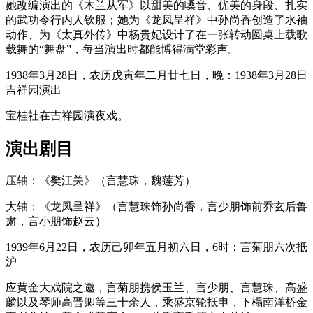
她改编演出的《木兰从军》以甜美的嗓音、优美的身段、扎实
的武功令行内人钦服；她为《龙凤呈祥》中孙尚香创造了水袖
动作、为《太真外传》中杨贵妃设计了在一张转动圆桌上载歌
载舞的“舞盘”，每当演出时都能博得满堂彩声。
1938年3月28日，农历戊寅年二月廿七日，晚：1938年3月28日
吉祥园演出
宝桂社在吉祥园演夜戏。
演出剧目
压轴：《樊江关》（言慧珠，魏莲芳）
大轴：《龙凤呈祥》（言慧珠饰孙尚香，言少朋饰前乔玄后鲁
肃，言小朋饰赵云）
1939年6月22日，农历己卯年五月初六日，6时：言菊朋六次抵
沪
应黄金大戏院之邀，言菊朋携侯玉兰、言少朋、言慧珠、高盛
麟以及琴师高晋卿等三十余人，乘盛京轮抵申，下榻南洋桥金