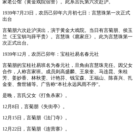
家老公馆（黄金戏院宿舍）。此系言氏第六次赴沪。
1939年7月23日，农历己卯年六月初七日：言慧珠第一次正式
出台
言菊朋六次赴沪演出，演于黄金大戏院。当日有言菊朋、侯玉
兰《王宝钏与薛平贵》。言慧珠《扈家庄》。此为言慧珠第一
次正式出台。
1939年12月，农历己卯年：宝桂社易名春元社
言菊朋的宝桂社易班名为春元社，旦角由言慧珠充任。因父女
合作，人称言家班。成员则高盛麟、王泉奎、马连昆、朱桂
芳、姜妙香、林秋雯、计艳芬、钱宝森、王福山、陈喜兴、扎
金奎、詹世辅等。广告称“本社永远风雨不停”。
是晚，言氏父女《打鱼杀家》。
12月8日，言菊朋《失街亭》。
12月15日，言菊朋《法门寺》。
12月22日，言菊朋《连营寨》。