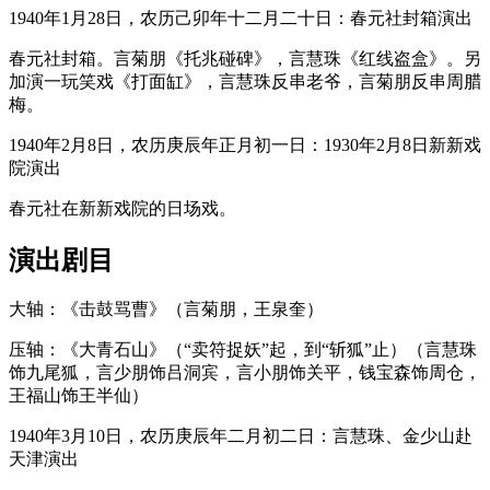
1940年1月28日，农历己卯年十二月二十日：春元社封箱演出
春元社封箱。言菊朋《托兆碰碑》，言慧珠《红线盗盒》。另
加演一玩笑戏《打面缸》，言慧珠反串老爷，言菊朋反串周腊
梅。
1940年2月8日，农历庚辰年正月初一日：1930年2月8日新新戏
院演出
春元社在新新戏院的日场戏。
演出剧目
大轴：《击鼓骂曹》（言菊朋，王泉奎）
压轴：《大青石山》（“卖符捉妖”起，到“斩狐”止）（言慧珠
饰九尾狐，言少朋饰吕洞宾，言小朋饰关平，钱宝森饰周仓，
王福山饰王半仙）
1940年3月10日，农历庚辰年二月初二日：言慧珠、金少山赴
天津演出