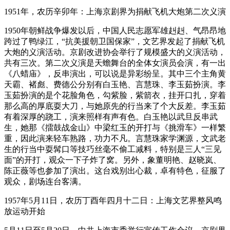
1951年，农历辛卯年：上海京剧界为捐献飞机大炮第二次义演
1950年朝鲜战争爆发以后，中国人民志愿军雄赳赳、气昂昂地
跨过了鸭绿江，“抗美援朝卫国保家”，文艺界发起了捐献飞机
大炮的义演活动。京剧改进协会举行了规模盛大的义演活动，
共有三次。第二次义演是天蟾舞台的全体女演员会演，有一出
《八蜡庙》，反串演出，可以说是异彩纷呈。其中三个主角黄
天霸、褚彪、费德公分别有白玉艳、言慧珠、李玉茹扮演。李
玉茹扮演的是个花脸角色，勾紫脸，紫箭衣，挂开口扎，穿着
那么高的厚底耍大刀，与她原先的行当来了个大反差。李玉茹
有着深厚的跷工，演来照样有声有色。白玉艳以武旦反串武
生，她那《擂鼓战金山》中梁红玉的开打与《挑滑车》一样繁
重，因此演来轻车熟路，功力不凡。言慧珠家学渊源，文武老
生的行当中耍髯口等技巧丝毫不偷工减料，特别是三人“三见
面”的开打，观众一下子炸了窝。另外，象董明艳、赵晓岚、
陈正薇等也参加了演出。这台戏别出心裁，卓有特色，征服了
观众，剧场连台客满。
1957年5月11日，农历丁酉年四月十二日：上海文艺界整风鸣
放运动开始