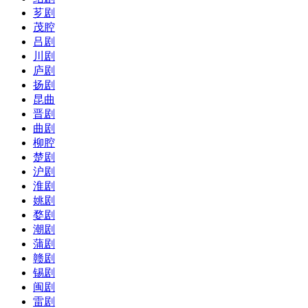
芗剧
茂腔
吕剧
川剧
庐剧
扬剧
昆曲
晋剧
曲剧
柳腔
楚剧
沪剧
淮剧
姚剧
婺剧
潮剧
蒲剧
赣剧
锡剧
闽剧
雷剧