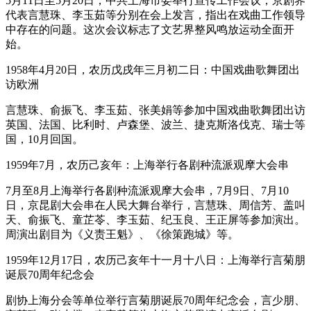
5月11日至5月20日，中共上海市委举行宣传工作会议，京剧界
代表言慧珠、李玉茹等分别在会上发言，指出在戏曲工作领导
中存在的问题。这次会议标志了文艺界整风鸣放运动全面开
始。
1958年4月20日，农历戊戌年三月初二日：中国戏曲歌舞团出
访欧洲
言慧珠、俞振飞、李玉茹、张美娟等参加中国戏曲歌舞团出访
英国、法国、比利时、卢森堡、波兰、捷克斯洛伐克、瑞士等
国，10月回国。
1959年7月，农历己亥年：上海举行各剧种流派观摩大会串
7月至8月上海举行各剧种流派观摩大会串，7月9日、7月10
日，京昆剧大会串在人民大舞台举行，言慧珠、周信芳、盖叫
天、俞振飞、童芷苓、李玉茹、纪玉良、王正屏等参加演出。
周演出剧目为《义责王魁》、《徐策跑城》等。
1959年12月17日，农历己亥年十一月十八日：上海举行言菊朋
诞辰70周年纪念会
剧协上海分会等单位举行言菊朋诞辰70周年纪念会，言少朋、