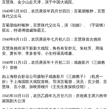
言慧珠、金少山赴天津，演于中国大戏院。
1940年5月30日，农历庚辰年四月廿四日：言菊朋喉肿，言慧
珠代父出马
言菊朋临时喉肿，言慧珠代父出马，演《别姬》、《宇宙锋》
双出，特请傅德威饰霸王。
1940年8月11日，农历庚辰年七月初八日：言慧珠首次挑班
言慧珠挑班演于新新大戏院，角色有安舒元、朱桂芳、周瑞
安、萧长华、李多奎等。小生特请高维廉。
1940年11月1日，农历庚辰年十月初二日：戏曲影片《三娘教
子》首映
由上海联合影业公司摄制子戏曲影片《三娘教子》（机房一
折）于上海国联大戏院首映。导演言菊朋，演员：言少朋、言
慧珠、言小朋。加映滑稽片《王先生夜探殡仪馆》。
1945年10月31日，农历乙酉年九月廿六日：庆祝蒋主席六秩华
诞国剧大公演