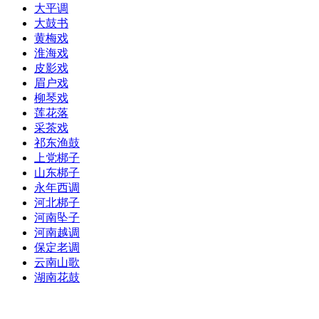
大平调
大鼓书
黄梅戏
淮海戏
皮影戏
眉户戏
柳琴戏
莲花落
采茶戏
祁东渔鼓
上党梆子
山东梆子
永年西调
河北梆子
河南坠子
河南越调
保定老调
云南山歌
湖南花鼓