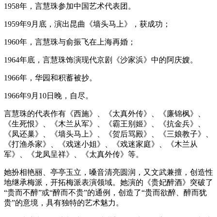
1958年，言慧珠参加中国艺术代表团。
1959年9月底，演出昆曲《墙头马上》，获成功；
1960年，言慧珠与俞振飞在上海再婚；
1964年底，言慧珠饰演现代京剧《沙家浜》中的阿庆嫂。
1966年，华园和积蓄被抄。
1966年9月10日晚，自尽。
言慧珠的代表作有《西施》、《太真外传》、《廉锦枫》、
《生死恨》、《木兰从军》、《霸王别姬》、《抗金兵》、
《凤还巢》、《墙头马上》、《贺后骂殿》、《三娘教子》、
《打渔杀家》、《戏迷小姐》、《戏迷家庭》、《木兰从
军》、《龙凤呈祥》、《太真外传》等。
她扮相艳丽、亭亭玉立，嗓音清亮圆润，又文武兼擅，创造性
地继承梅派，开拓梅派表演领域。她演的《贵妃醉酒》突破了
“贵而不醉”或“醉而不贵”的通例，创造了“贵而欲醉、醉而犹
贵”的意境，具有独特的艺术魅力。