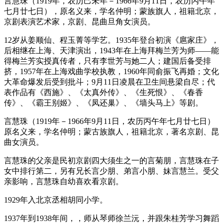
言慧珠（1919年，农历己未年－1966年9月11日，农历丙午年
七月廿七日），原名义来，学名仲明；蒙族旗人，祖籍北京，
京剧表演艺术家，京剧、昆曲旦角女演员。
12岁从姜顺仙、程玉菁等学艺。1935年登台初演《扈家庄》，
后相继在上海、天津演出，1943年在上海拜梅兰芳为师——能
得梅兰芳实授真传者，只有李世芳与她二人；建国后备受排
挤，1957年在上海戏曲学校执教，1960年同俞振飞再婚；文化
大革命爆发后受到批斗；9月11日凌晨在卫生间悬梁自尽；代
表作品有《西施》、《太真外传》、《生死恨》、《春香
传》、《霸王别姬》、《凤还巢》、《墙头马上》等剧。
言慧珠（1919年－1966年9月11日，农历丙午年七月廿七日）
原名义来，学名仲明；蒙古族旗人，祖籍北京，著名京剧、昆
曲女演员。
言慧珠的父亲是民初京剧四大须生之一的言菊朋，言慧珠在子
女中排行第二，另有兄长言少朋、弟言小朋、妹言慧兰。受父
亲影响，言慧珠自幼喜欢看京剧。
1929年入北京丞相胡同小学。
1937年到1938年间，，师从琴师徐兰沅，并跟朱桂芳学习舞蹈