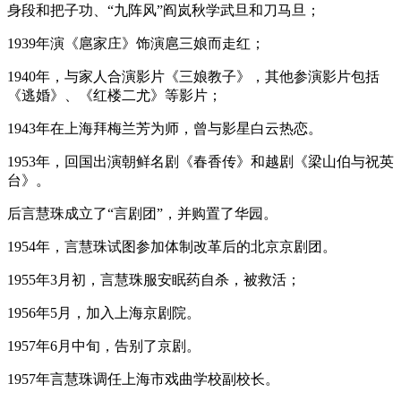
身段和把子功、“九阵风”阎岚秋学武旦和刀马旦；
1939年演《扈家庄》饰演扈三娘而走红；
1940年，与家人合演影片《三娘教子》，其他参演影片包括
《逃婚》、《红楼二尤》等影片；
1943年在上海拜梅兰芳为师，曾与影星白云热恋。
1953年，回国出演朝鲜名剧《春香传》和越剧《梁山伯与祝英
台》。
后言慧珠成立了“言剧团”，并购置了华园。
1954年，言慧珠试图参加体制改革后的北京京剧团。
1955年3月初，言慧珠服安眠药自杀，被救活；
1956年5月，加入上海京剧院。
1957年6月中旬，告别了京剧。
1957年言慧珠调任上海市戏曲学校副校长。