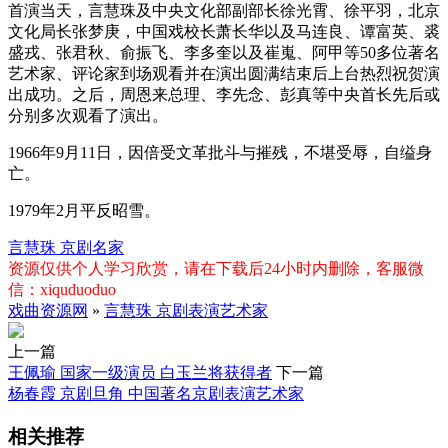
首演当天，言慧珠及中央文化部副部长徐光霄、徐平羽，北京
文化局长张梦庚，中国戏校长萧长华以及马连良、谭富英、裘
盛戎、张君秋、俞振飞、李多奎以及崔嵬、阿甲等50多位著名
艺术家、评论家到场观看并在演出圆满结束后上台热烈祝贺演
出成功。之后，周恩来总理、李先念、彭真等中央首长先后或
分别多次观看了演出。
1966年9月11日，因倍受文革批斗与摧残，不堪受辱，自缢身
亡。
1979年2月平反昭雪。
言慧珠
京剧名家
资源仅供个人学习欣赏，请在下载后24小时内删除，客服微
信：xiquduoduo
戏曲资源网
»
言慧珠 京剧表演艺术家
上一篇
王佩瑜 国家一级演员 白玉兰将获得者
下一篇
杨春霞 京剧旦角 中国著名京剧表演艺术家
相关推荐