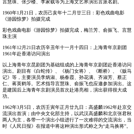
言慧珠、张少楼、李家载等为上海文艺界演出言派名剧。
1960年1月21日，农历己亥年十二月廿三日：彩色戏曲电影
《游园惊梦》拍摄完成
彩色戏曲电影《游园惊梦》拍摄完成，梅兰芳、俞振飞、言慧
珠主演
1961年12月21日农历辛丑年十一月十四日：上海青年京剧团
1961年赴香港访问演出
以上海青年京昆剧团为基础组成的上海青年京剧团赴香港访问
演出。剧目有《白蛇传》、《杨门女将》、《断桥》、《贩马
记》等，主要演员李炳淑、杨春霞、孙花满、齐淑芳、蔡正
仁、蒋英鹤等。艺术指导言慧珠、俞振飞也应邀参加演出。这
是建国后上海青年京剧演员首次赴港亮相，演出获得很大成
功。
1962年3月5日，农历壬寅年正月廿九日：高盛麟1962年赴京交
流演出首演；由中央文化部主持，以武汉高盛麟和北京张君秋
两人为主，各带一个演出小组进行了一次难得的交流演出，当
时《人民日报》在报道中将这种演出形式称之为“走马换将”。