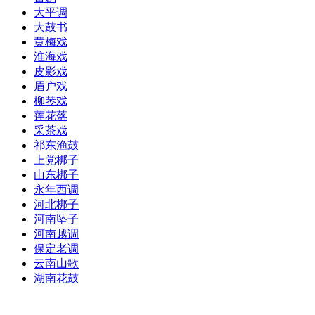
大平调
大鼓书
黄梅戏
淮海戏
皮影戏
眉户戏
柳琴戏
莲花落
采茶戏
祁东渔鼓
上党梆子
山东梆子
永年西调
河北梆子
河南坠子
河南越调
保定老调
云南山歌
湖南花鼓