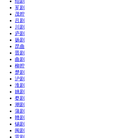
绍剧
芗剧
茂腔
吕剧
川剧
庐剧
扬剧
昆曲
晋剧
曲剧
柳腔
楚剧
沪剧
淮剧
姚剧
婺剧
潮剧
蒲剧
赣剧
锡剧
闽剧
雷剧