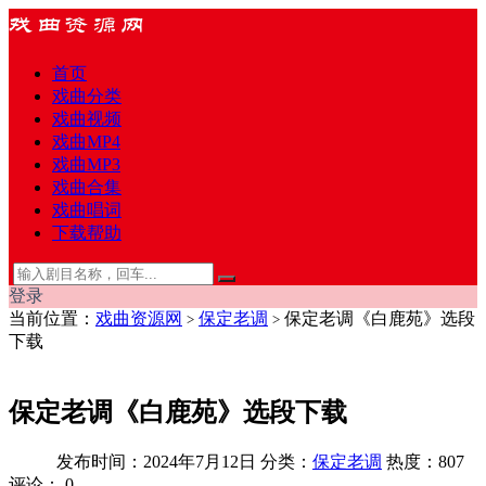
首页
戏曲分类
戏曲视频
戏曲MP4
戏曲MP3
戏曲合集
戏曲唱词
下载帮助
登录
当前位置：
戏曲资源网
保定老调
保定老调《白鹿苑》选段
>
>
下载
保定老调《白鹿苑》选段下载
发布时间：2024年7月12日
分类：
保定老调
热度：807
评论：
0