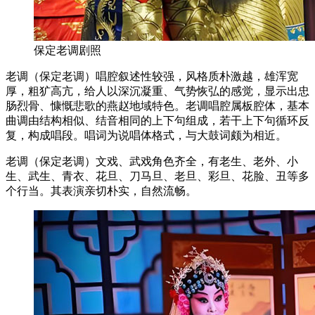
保定老调剧照
老调（保定老调）唱腔叙述性较强，风格质朴激越，雄浑宽
厚，粗犷高亢，给人以深沉凝重、气势恢弘的感觉，显示出忠
肠烈骨、慷慨悲歌的燕赵地域特色。老调唱腔属板腔体，基本
曲调由结构相似、结音相同的上下句组成，若干上下句循环反
复，构成唱段。唱词为说唱体格式，与大鼓词颇为相近。
老调（保定老调）文戏、武戏角色齐全，有老生、老外、小
生、武生、青衣、花旦、刀马旦、老旦、彩旦、花脸、丑等多
个行当。其表演亲切朴实，自然流畅。