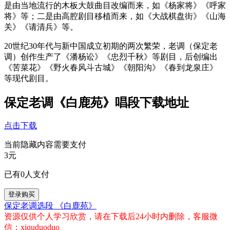
是由当地流行的木板大鼓曲目改编而来，如《杨家将》《呼家
将》等；二是由高腔剧目移植而来，如《大战棋盘街》《山海
关》《请清兵》等。
20世纪30年代与新中国成立初期的两次繁荣，老调（保定老
调）创作生产了《潘杨讼》《忠烈千秋》等剧目，后创编出
《苦菜花》《野火春风斗古城》《朝阳沟》《春到龙泉庄》
等现代剧目。
保定老调《白鹿苑》唱段下载地址
点击下载
当前隐藏内容需要支付
3元
已有
0
人支付
登录购买
保定老调选段
《白鹿苑》
资源仅供个人学习欣赏，请在下载后24小时内删除，客服微
信：xiquduoduo