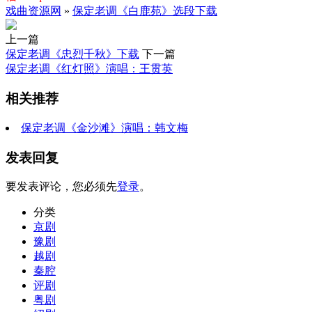
戏曲资源网
»
保定老调《白鹿苑》选段下载
上一篇
保定老调《忠烈千秋》下载
下一篇
保定老调《红灯照》演唱：王贯英
相关推荐
保定老调《金沙滩》演唱：韩文梅
发表回复
要发表评论，您必须先
登录
。
分类
京剧
豫剧
越剧
秦腔
评剧
粤剧