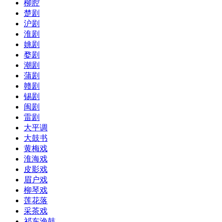
柳腔
楚剧
沪剧
淮剧
姚剧
婺剧
潮剧
蒲剧
赣剧
锡剧
闽剧
雷剧
大平调
大鼓书
黄梅戏
淮海戏
皮影戏
眉户戏
柳琴戏
莲花落
采茶戏
祁东渔鼓