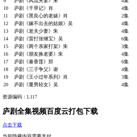
9
庐剧《风流夫妻》朱
4集
10
庐剧《干旱记》肖
4集
11
庐剧《黑良心的老婊》肖
2集
12
庐剧《嫁不出去的姑娘》吴
4集
13
庐剧《老夫少妻》朱
4集
14
庐剧《雷打张继宝》吴
6集
15
庐剧《两个亲家打架》朱
3集
16
庐剧《朋友换老婆》朱
4集
17
庐剧《秦香莲》郑
6集
18
庐剧《三子争父》谢
4集
19
庐剧《王小过年系列》肖
3集
20
庐剧《重男轻女》吴
4集
资源编码：L117
庐剧全集视频百度云打包下载
点击下载
当前隐藏内容需要支付