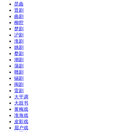
昆曲
晋剧
曲剧
柳腔
楚剧
沪剧
淮剧
姚剧
婺剧
潮剧
蒲剧
赣剧
锡剧
闽剧
雷剧
大平调
大鼓书
黄梅戏
淮海戏
皮影戏
眉户戏