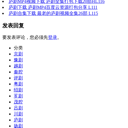
庐剧MP4视频下载 庐剧全集打包下载20部HL116
庐剧下载 庐剧MP4百度云资源打包分享 L111
庐剧合集下载 最老的庐剧视频全集26部 L115
发表回复
要发表评论，您必须先
登录
。
分类
京剧
豫剧
越剧
秦腔
评剧
粤剧
绍剧
芗剧
茂腔
吕剧
川剧
庐剧
扬剧