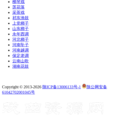
柳琴戏
莲花落
采茶戏
祁东渔鼓
上党梆子
山东梆子
永年西调
河北梆子
河南坠子
河南越调
保定老调
云南山歌
湖南花鼓
Copyright © 2013-2026
陕ICP备13006133号-1
陕公网安备
61042702001045号