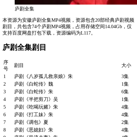
庐剧全集
本资源为安徽庐剧全集MP4视频，资源包含20部经典庐剧视频
剧目，共包含74个庐剧MP4视频，占用存储空间14.04Gb，仅
支持百度网盘打包下载，资源编码为L117。
庐剧全集剧目
序
剧目
大小
号
1
庐剧《八岁孤儿救亲娘》朱
3集
2
庐剧《白蛇传》魏
1集
3
庐剧《白蛇传》朱
6集
4
庐剧《半把剪刀》吴
1集
5
庐剧《吃喝玩赌》朱
4集
6
庐剧《打工妹》朱
4集
7
庐剧《调包》夏
2集
8
庐剧《恶媳妇》朱
4集