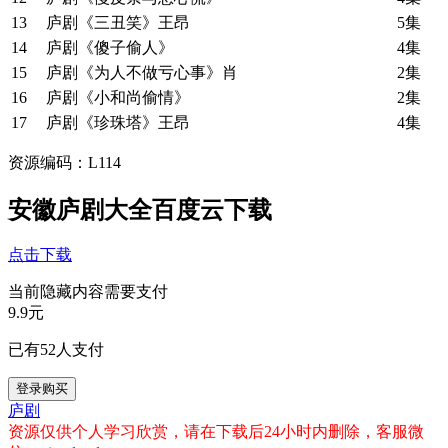
13
庐剧《三丑笑》王昂
5集
14
庐剧《傻子偷人》
4集
15
庐剧《为人不做亏心事》肖
2集
16
庐剧《小和尚偷情》
2集
17
庐剧《珍珠塔》王昂
4集
资源编码：L114
安徽庐剧大全百度云下载
点击下载
当前隐藏内容需要支付
9.9元
已有
52
人支付
登录购买
庐剧
资源仅供个人学习欣赏，请在下载后24小时内删除，客服微