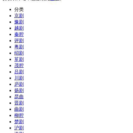
分类
京剧
豫剧
越剧
秦腔
评剧
粤剧
绍剧
芗剧
茂腔
吕剧
川剧
庐剧
扬剧
昆曲
晋剧
曲剧
柳腔
楚剧
沪剧