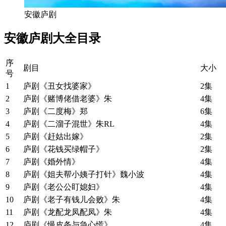
安徽庐剧
安徽庐剧大全目录
序
剧目
大小
号
1
庐剧《丑女找婆家》
2集
2
庐剧《赌博佬借老婆》朱
4集
3
庐剧《二度梅》郑
6集
4
庐剧《二溜子混世》朱RL
4集
5
庐剧《赶姑出嫁》
2集
6
庐剧《花钱买绿帽子》
2集
7
庐剧《婚外情》
4集
8
庐剧《姐夫帮小姨子打针》魏小波
4集
9
庐剧《老公公盯媳妇》
4集
10
庐剧《老子有钱儿会败》朱
4集
11
庐剧《龙配龙凤配凤》朱
4集
12
庐剧《慢皮条与急心慌》
4集