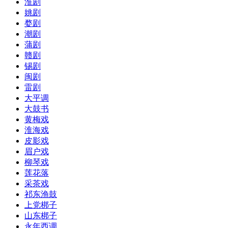
淮剧
姚剧
婺剧
潮剧
蒲剧
赣剧
锡剧
闽剧
雷剧
大平调
大鼓书
黄梅戏
淮海戏
皮影戏
眉户戏
柳琴戏
莲花落
采茶戏
祁东渔鼓
上党梆子
山东梆子
永年西调