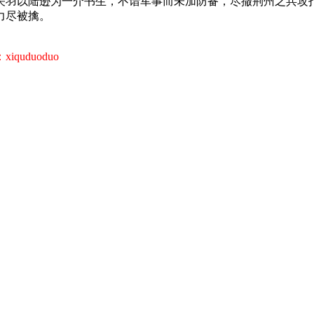
关羽以陆逊为一介书生，不谙军事而未加防备，尽撤荆州之兵攻
力尽被擒。
uduoduo