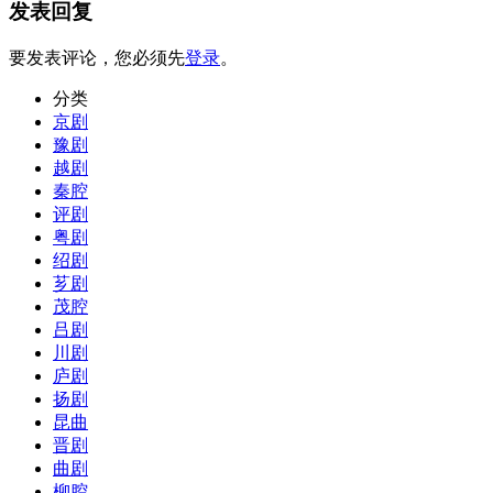
发表回复
要发表评论，您必须先
登录
。
分类
京剧
豫剧
越剧
秦腔
评剧
粤剧
绍剧
芗剧
茂腔
吕剧
川剧
庐剧
扬剧
昆曲
晋剧
曲剧
柳腔