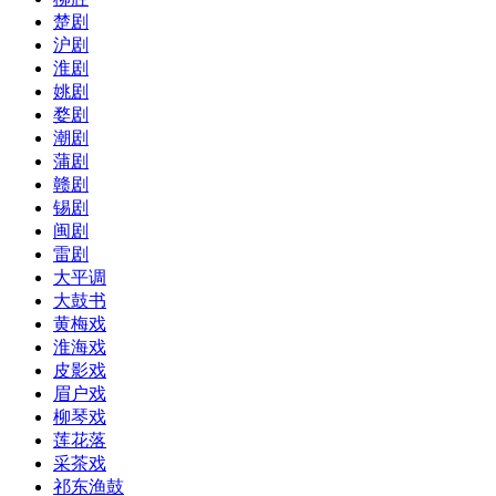
楚剧
沪剧
淮剧
姚剧
婺剧
潮剧
蒲剧
赣剧
锡剧
闽剧
雷剧
大平调
大鼓书
黄梅戏
淮海戏
皮影戏
眉户戏
柳琴戏
莲花落
采茶戏
祁东渔鼓