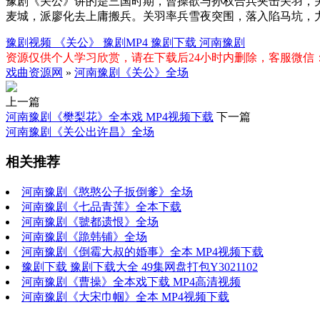
豫剧《关公》讲的是三国时期，曹操欲与孙权合兵夹击关羽，
麦城，派廖化去上庸搬兵。关羽率兵雪夜突围，落入陷马坑，
豫剧视频
《关公》
豫剧MP4
豫剧下载
河南豫剧
资源仅供个人学习欣赏，请在下载后24小时内删除，客服微信：xiq
戏曲资源网
»
河南豫剧《关公》全场
上一篇
河南豫剧《樊梨花》全本戏 MP4视频下载
下一篇
河南豫剧《关公出许昌》全场
相关推荐
河南豫剧《憨憨公子扳倒爹》全场
河南豫剧《七品青莲》全本下载
河南豫剧《虢都遗恨》全场
河南豫剧《跪韩铺》全场
河南豫剧《倒霉大叔的婚事》全本 MP4视频下载
豫剧下载 豫剧下载大全 49集网盘打包Y3021102
河南豫剧《曹操》全本戏下载 MP4高清视频
河南豫剧《大宋巾帼》全本 MP4视频下载