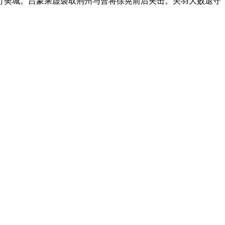
打樊城。吕蒙乘虚袭取荆州与曹将徐晃前后夹击。关羽大败退守