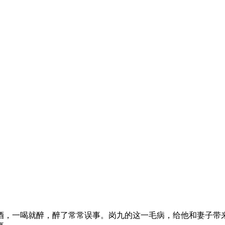
酒，一喝就醉，醉了常常误事。岗九的这一毛病，给他和妻子带