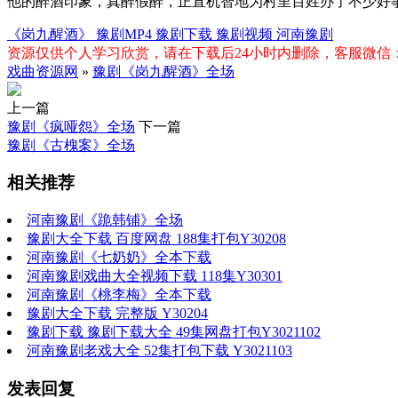
他的醉酒印象，真醉假醉，正直机智地为村里百姓办了不少好
《岗九醒酒》
豫剧MP4
豫剧下载
豫剧视频
河南豫剧
资源仅供个人学习欣赏，请在下载后24小时内删除，客服微信：xiq
戏曲资源网
»
豫剧《岗九醒酒》全场
上一篇
豫剧《疯哑怨》全场
下一篇
豫剧《古槐案》全场
相关推荐
河南豫剧《跪韩铺》全场
豫剧大全下载 百度网盘 188集打包Y30208
河南豫剧《七奶奶》全本下载
河南豫剧戏曲大全视频下载 118集Y30301
河南豫剧《桃李梅》全本下载
豫剧大全下载 完整版 Y30204
豫剧下载 豫剧下载大全 49集网盘打包Y3021102
河南豫剧老戏大全 52集打包下载 Y3021103
发表回复