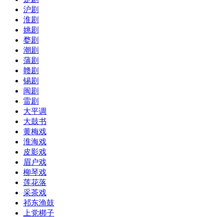
沪剧
淮剧
姚剧
婺剧
潮剧
蒲剧
赣剧
锡剧
闽剧
雷剧
大平调
大鼓书
黄梅戏
淮海戏
皮影戏
眉户戏
柳琴戏
莲花落
采茶戏
祁东渔鼓
上党梆子