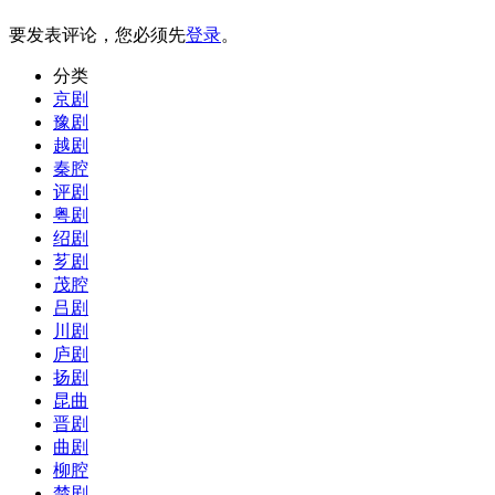
要发表评论，您必须先
登录
。
分类
京剧
豫剧
越剧
秦腔
评剧
粤剧
绍剧
芗剧
茂腔
吕剧
川剧
庐剧
扬剧
昆曲
晋剧
曲剧
柳腔
楚剧