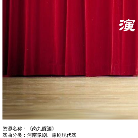
资源名称：《岗九醒酒》
戏曲分类：河南豫剧、豫剧现代戏