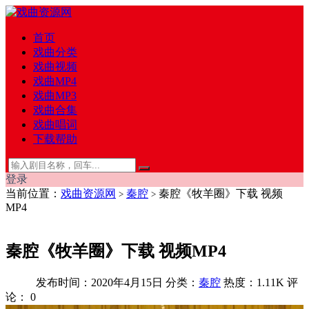
首页
戏曲分类
戏曲视频
戏曲MP4
戏曲MP3
戏曲合集
戏曲唱词
下载帮助
登录
当前位置：
戏曲资源网
秦腔
秦腔《牧羊圈》下载 视频
>
>
MP4
秦腔《牧羊圈》下载 视频MP4
发布时间：2020年4月15日
分类：
秦腔
热度：1.11K
评
论：
0