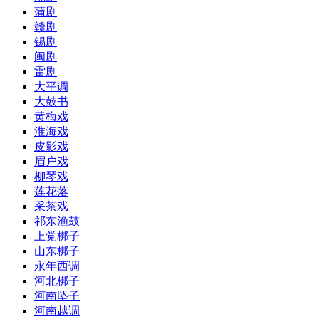
蒲剧
赣剧
锡剧
闽剧
雷剧
大平调
大鼓书
黄梅戏
淮海戏
皮影戏
眉户戏
柳琴戏
莲花落
采茶戏
祁东渔鼓
上党梆子
山东梆子
永年西调
河北梆子
河南坠子
河南越调