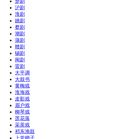
楚剧
沪剧
淮剧
姚剧
婺剧
潮剧
蒲剧
赣剧
锡剧
闽剧
雷剧
大平调
大鼓书
黄梅戏
淮海戏
皮影戏
眉户戏
柳琴戏
莲花落
采茶戏
祁东渔鼓
上党梆子