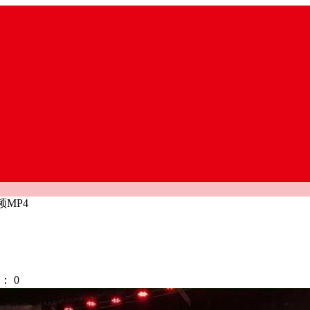
MP4
：
0