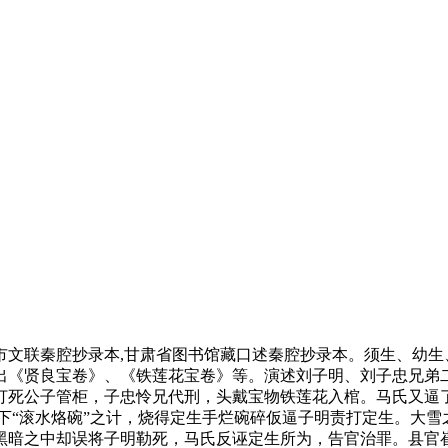
联秦腔抄录本,甘肃省图书馆藏口述秦腔抄录本。须生、幼生
出《贤良宝卷》、《铁莲花宝卷》等。演述刘子明、刘子忠兄弟二
打死公子管柜，子忠怜兄代刑，头戴宝物铁莲花入棺。马氏又逼了
下“滚水烙碗”之计，烧得定生手烂碗碎仮逼子明责打定生。大
黑暗之中却误将子明勒死，马氏反诬定生所为，告官治罪。县官