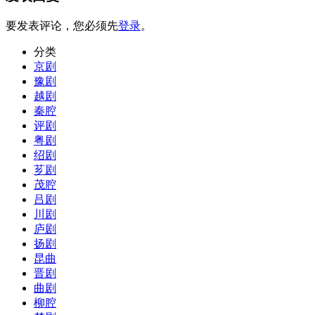
要发表评论，您必须先
登录
。
分类
京剧
豫剧
越剧
秦腔
评剧
粤剧
绍剧
芗剧
茂腔
吕剧
川剧
庐剧
扬剧
昆曲
晋剧
曲剧
柳腔