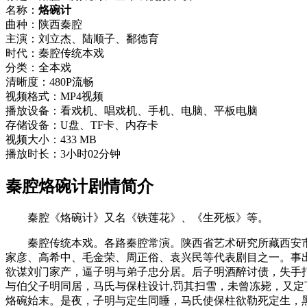
名称：
烙碗计
曲种：陕西秦腔
主演：刘立杰、陆顺子、鄱德育
时代：秦腔传统本戏
分类：全本戏
清晰度：480P流畅
视频格式：MP4视频
播放设备：看戏机、唱戏机、手机、电脑、平板电脑
存储设备：U盘、TF卡、内存卡
视频大小：433 MB
播放时长：3小时02分钟
秦腔烙碗计剧情简介
秦腔《烙碗计》又名《铁莲花》、《生死板》等。
秦腔传统本戏。各路秦腔常演。陕西省艺术研究所藏西安市文
家彦、高希中、毛金荣、周正俗、袁兴民等代表剧目之一。事
欲谋刘门家产，逼子明与弟子忠分居。后子明酒醉讨债，失手
与伯父子明同居，马氏与保柱设计,罚其扫雪，未曾冻毙，又定
烙碗始末。是夜，子明与定生同睡，马氏使保柱欲勒死定生，