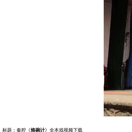
标题：秦腔《
烙碗计
》全本戏视频下载