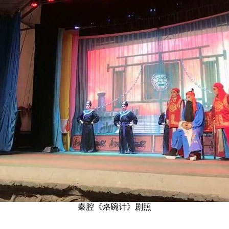
秦腔《烙碗计》剧照