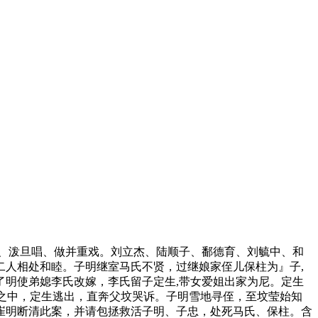
、泼旦唱、做并重戏。刘立杰、陆顺子、鄱德育、刘毓中、和
人相处和睦。子明继室马氏不贤，过继娘家侄儿保柱为』子,
明使弟媳李氏改嫁，李氏留子定生,带女爱姐出家为尼。定生
雪之中，定生逃出，直奔父坟哭诉。子明雪地寻侄，至坟莹始知
崔明断清此案，并请包拯救活子明、子忠，处死马氏、保柱。含