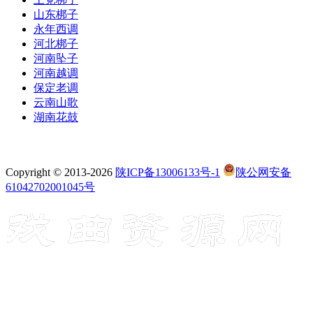
山东梆子
永年西调
河北梆子
河南坠子
河南越调
保定老调
云南山歌
湖南花鼓
Copyright © 2013-2026
陕ICP备13006133号-1
陕公网安备
61042702001045号