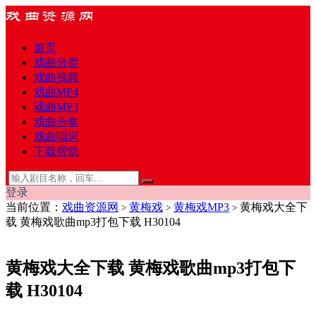
首页
戏曲分类
戏曲视频
戏曲MP4
戏曲MP3
戏曲合集
戏曲唱词
下载帮助
登录
当前位置：
戏曲资源网
黄梅戏
黄梅戏MP3
黄梅戏大全下
>
>
>
载 黄梅戏歌曲mp3打包下载 H30104
黄梅戏大全下载 黄梅戏歌曲mp3打包下
载 H30104