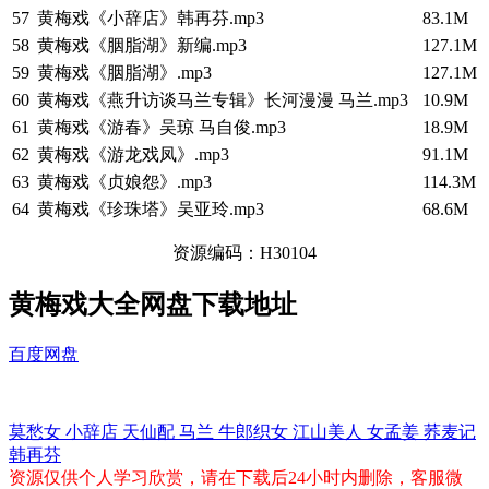
57
黄梅戏《小辞店》韩再芬.mp3
83.1M
58
黄梅戏《胭脂湖》新编.mp3
127.1M
59
黄梅戏《胭脂湖》.mp3
127.1M
60
黄梅戏《燕升访谈马兰专辑》长河漫漫 马兰.mp3
10.9M
61
黄梅戏《游春》吴琼 马自俊.mp3
18.9M
62
黄梅戏《游龙戏凤》.mp3
91.1M
63
黄梅戏《贞娘怨》.mp3
114.3M
64
黄梅戏《珍珠塔》吴亚玲.mp3
68.6M
资源编码：H30104
黄梅戏大全网盘下载地址
百度网盘
莫愁女
小辞店
天仙配
马兰
牛郎织女
江山美人
女孟姜
荞麦记
韩再芬
资源仅供个人学习欣赏，请在下载后24小时内删除，客服微