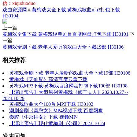
信：xiquduoduo
戏曲资源网
»
黄梅戏大全下载 黄梅戏歌曲mp3打包下载
H30104
上一篇
黄梅戏全集下载 黄梅戏经典剧目百度网盘打包下载 H30101
下
一篇
黄梅戏全剧下载 老年人爱听的戏曲大全下载19部 H30106
相关推荐
黄梅戏全剧下载 老年人爱听的戏曲大全下载19部 H30106
黄梅戏《天仙配》高清百度云盘下载
黄梅戏MP3下载 黄梅戏百度网盘打包下载100部 H30108
【演出预告】大型原创黄梅戏《倾宁夫人》2023.10.27 ~
2023.10.29
黄梅戏歌曲大全100首 MP3下载 H30102
潮剧全剧《莫愁女》MP4视频下载 百度网盘
秦腔《牛郎织女》下载 视频MP4
【演出预告】现代黄梅剧《公司》2023-10-24
发表回复