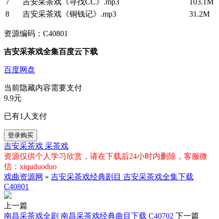
7
吉安采茶戏《寻找CC》.mp3
103.1M
8
吉安采茶戏《铜钱记》.mp3
31.2M
资源编码：C40801
吉安采茶戏全集百度云下载
百度网盘
当前隐藏内容需要支付
9.9元
已有
1
人支付
登录购买
吉安采茶戏
采茶戏
资源仅供个人学习欣赏，请在下载后24小时内删除，客服微
信：xiquduoduo
戏曲资源网
»
吉安采茶戏经典剧目 吉安采茶戏全集下载
C40801
上一篇
南昌采茶戏全剧 南昌采茶戏经典曲目下载 C40702
下一篇