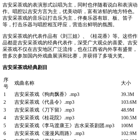
吉安采茶戏的表演形式以唱为主，同时也伴随着说白和表演动
作。唱腔以吉安方言为主，优美动听，富有浓郁的地方特色。
吉安采茶戏的音乐以打击乐为主，伴奏乐器有鼓、板、笛子
等，打击乐器与唱腔相互呼应，营造出鲜明的氛围。
吉安采茶戏的代表作品有《刘三姐》、《桂花香》等。这些作
品都是吉安采茶戏的经典代表作，深受广大观众的喜爱。吉安
采茶戏不仅在吉安地区广泛流传，也在江西省内外享有盛誉，
曾多次参加国内外戏曲展演和比赛，并获得了多项大奖。
吉安采茶戏经典剧目
序
戏曲名称
大小
号
1
吉安采茶戏《狗肉飘香》.mp3
39.3M
2
吉安采茶戏《代县令》.mp3
103.6M
3
吉安采茶戏《刀下留》.mp3
48.9M
4
吉安采茶戏《桂花院》.mp3
100.5M
5
吉安采茶戏《李马渡康王》吉水采茶剧团.mp3
100M
6
吉安采茶戏《漫漫风雨路》.mp3
102.9M