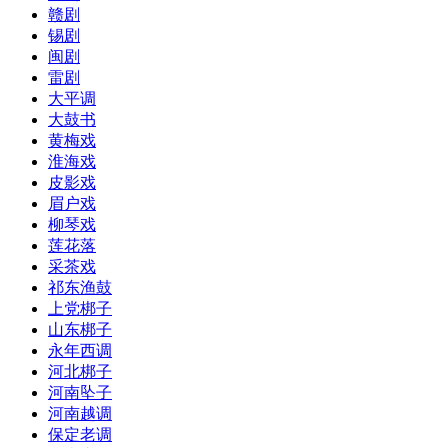
赣剧
锡剧
闽剧
雷剧
大平调
大鼓书
黄梅戏
淮海戏
皮影戏
眉户戏
柳琴戏
莲花落
采茶戏
祁东渔鼓
上党梆子
山东梆子
永年西调
河北梆子
河南坠子
河南越调
保定老调