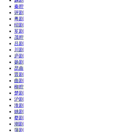
越剧
秦腔
评剧
粤剧
绍剧
芗剧
茂腔
吕剧
川剧
庐剧
扬剧
昆曲
晋剧
曲剧
柳腔
楚剧
沪剧
淮剧
姚剧
婺剧
潮剧
蒲剧