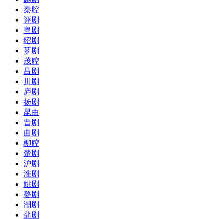
秦腔
评剧
粤剧
绍剧
芗剧
茂腔
吕剧
川剧
庐剧
扬剧
昆曲
晋剧
曲剧
柳腔
楚剧
沪剧
淮剧
姚剧
婺剧
潮剧
蒲剧