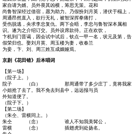
家自请为婿。员外畏其凶横，筹思无策。花和
尚鲁智深经过借宿，愿为助力。乃假扮刘月英，潜伏于榻上，
周通昂然直入，欲行无礼，被智深挥拳痛打，
受伤脱逃，央求李忠复仇。两下会晤，李忠与鲁智深本属相
识。遂为之介绍订交。员外设席款待。正在欢饮，
卞机到门晋谒，因会试中试后，钦点一甲一名，状元及第，告
假荣归也。娶刘月英、周玉楼为妻，收春兰
为妾，卞、刘、周三姓互成姻娅焉。
京剧《花田错》后本唱词
【第一场】
（院子上。）
院子 （白） 那周通带了多少庄丁，竟将我家
小姐抢了去了。我不免去到县中，远远报与员
外知道便了。
（院子下。）
【第二场】
（朱仝、雷横同上。）
朱仝 （念） 谁人不知我美髯公，
雷横 （念） 插翅虎到处扬名。