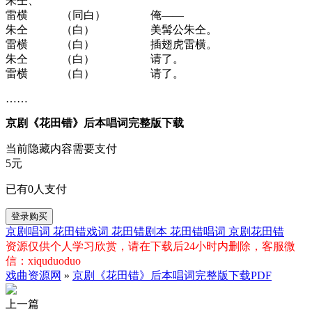
朱仝、
雷横 （同白） 俺——
朱仝 （白） 美髯公朱仝。
雷横 （白） 插翅虎雷横。
朱仝 （白） 请了。
雷横 （白） 请了。
……
京剧《花田错》后本唱词完整版下载
当前隐藏内容需要支付
5元
已有
0
人支付
登录购买
京剧唱词
花田错戏词
花田错剧本
花田错唱词
京剧花田错
资源仅供个人学习欣赏，请在下载后24小时内删除，客服微
信：xiquduoduo
戏曲资源网
»
京剧《花田错》后本唱词完整版下载PDF
上一篇