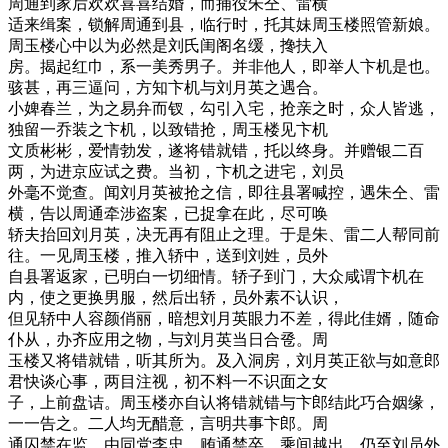
周通到家后欢欢喜喜结婚，而捕役朱仝、雷横
适来缉案，锁解周通到县，临行时，托其妹周玉楼照管新娘。
周玉楼心中以为必然是刘氏闺阁名缓，搀扶入
房。揭起红巾，系一美秀男子。并非他人，即举人卞机是也。
骇甚，再三逼问，方知卞机与刘月英之遇合。
小婢春兰，为之易弁而钗，勾引入宅，抢亲之时，众人皆逃，
独留一乔装之卞机，以致错抢，周玉楼见卞机
文质彬彬，爱情勃发，遂将错就错，托以终身。并赠银二百
两，为进京应试之费。当初，卞机之进宅，刘员
外毫不觉查。闻刘月英被抢之信，即往县署喊控，遇朱仝、雷
横，告以周通牵涉盗案，已捉拿在此，尽可唤
轿夫抬回刘月英，决无再有阻止之理。于是朱、雷二人帮同前
往。一见周玉楼，推入轿中，送到刘姓，员外
自县署返家，已明白一切细情。轿子到门，大众咸谓卞机在
内，使之更换男服，然后出轿，员外素不认识，
但见轿中人容颜俏丽，暗想刘月英眼力不差，得此佳婿，随命
仆从，办齐应用之物，与刘月英当日合卺。周
玉楼又将错就错，听其所为。及入洞房，刘月英正欲与如意郎
君快谈心事，两目注视，初不料一不识面之女
子，上前盘诘。周玉楼亦自认将错就错与卞郎结此巧合姻缘，
一一告之。二人均无醋意，言明共事卞郎。周
通囚禁在监，由同党李忠，贿通禁卒，乘间越出，仍至刘员外