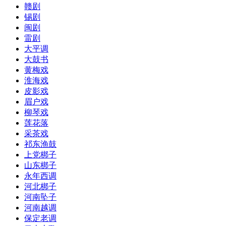
赣剧
锡剧
闽剧
雷剧
大平调
大鼓书
黄梅戏
淮海戏
皮影戏
眉户戏
柳琴戏
莲花落
采茶戏
祁东渔鼓
上党梆子
山东梆子
永年西调
河北梆子
河南坠子
河南越调
保定老调