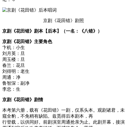
京剧《花田错》剧照
京剧《花田错》剧本【后本】（一名：《八错》）
京剧《花田错》主要角色
卞机：小生
刘月英：旦
周玉楼：旦
春兰：花旦
刘得明：老生
周通：净
鲁智深：副净
李忠：生
京剧《花田错》剧情
本考第六册，载有《花田错》一剧，仅系头本。观剧诸君，未
窥全豹，不免稍有缺陷。兹觅得后本剧本，再
行登载，以供同好。前剧演至周通抢亲为止。此剧开幕，接演