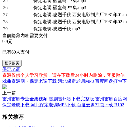
25
保定老调-砸銮驾-下集.mp3
26
保定老调-砸銮驾-中集.mp3
27
保定老调-忠烈千秋 西安电影制片厂1981年01.m
28
保定老调-忠烈千秋 西安电影制片厂1981年02.m
29
保定老调-忠烈千秋.mp3
当前隐藏内容需要支付
9.9元
已有
60
人支付
登录购买
保定老调
资源仅供个人学习欣赏，请在下载后24小时内删除，客服微信：xiq
戏曲资源网
»
保定老调下载 河北保定老调MP3 百度网盘打包下载
上一篇
雷州雷剧专业全集视频 雷剧雷州歌下载完整版 雷州雷剧百度
保定老调下载 河北保定老调MP3下载 百度云盘打包下载 B102
相关推荐