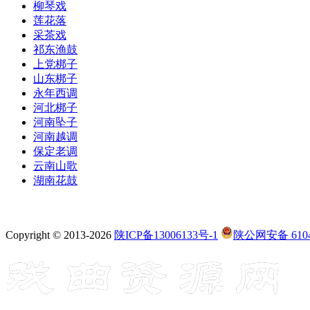
柳琴戏
莲花落
采茶戏
祁东渔鼓
上党梆子
山东梆子
永年西调
河北梆子
河南坠子
河南越调
保定老调
云南山歌
湖南花鼓
Copyright © 2013-2026
陕ICP备13006133号-1
陕公网安备 6104