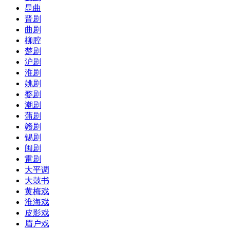
昆曲
晋剧
曲剧
柳腔
楚剧
沪剧
淮剧
姚剧
婺剧
潮剧
蒲剧
赣剧
锡剧
闽剧
雷剧
大平调
大鼓书
黄梅戏
淮海戏
皮影戏
眉户戏