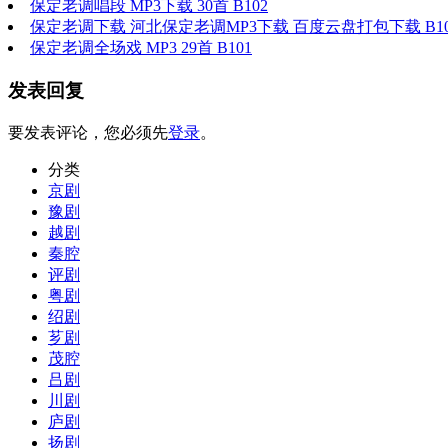
保定老调唱段 MP3下载 30首 B102
保定老调下载 河北保定老调MP3下载 百度云盘打包下载 B10
保定老调全场戏 MP3 29首 B101
发表回复
要发表评论，您必须先
登录
。
分类
京剧
豫剧
越剧
秦腔
评剧
粤剧
绍剧
芗剧
茂腔
吕剧
川剧
庐剧
扬剧