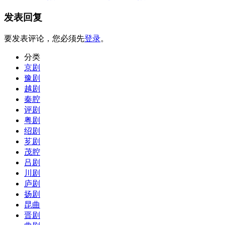
发表回复
要发表评论，您必须先
登录
。
分类
京剧
豫剧
越剧
秦腔
评剧
粤剧
绍剧
芗剧
茂腔
吕剧
川剧
庐剧
扬剧
昆曲
晋剧