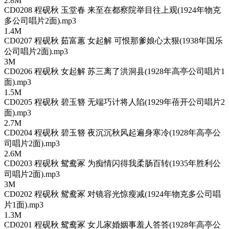
2.8M
CD0208 程砚秋 玉堂春 来至在都察院举目往上观(1924年物克
多公司唱片2面).mp3
1.4M
CD0207 程砚秋 茹富蕙 女起解 可恨那爹娘心太狠(1938年国乐
公司唱片2面).mp3
3M
CD0206 程砚秋 女起解 苏三离了洪洞县(1928年高亭公司唱片1
面).mp3
1.5M
CD0205 程砚秋 碧玉簪 无端巧计将人陷(1929年蓓开公司唱片2
面).mp3
2.7M
CD0204 程砚秋 碧玉簪 夜沉沉秋风起遍身寒冷(1928年高亭公
司唱片2面).mp3
2.6M
CD0203 程砚秋 鸳鸯冢 为痴情闪得我柔肠百转(1935年胜利公
司唱片2面).mp3
3M
CD0202 程砚秋 鸳鸯冢 对镜容光惊瘦减(1924年物克多公司唱
片1面).mp3
1.3M
CD0201 程砚秋 鸳鸯冢 女儿家婚姻事羞人答答(1928年高亭公