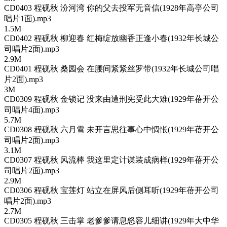
CD0403 程砚秋 汾河湾 你的父去投军无音信(1928年高亭公司
唱片1面).mp3
1.5M
CD0402 程砚秋 柳迎春 红梅绽放幽香正逢小春(1932年长城公
司唱片2面).mp3
2.9M
CD0401 程砚秋 桑园会 在腰间紧紧丝罗带(1932年长城公司唱
片2面).mp3
3M
CD0309 程砚秋 金锁记 没来由遭刑宪受此大难(1929年蓓开公
司唱片4面).mp3
5.7M
CD0308 程砚秋 六月雪 未开言思往事心中惆怅(1929年蓓开公
司唱片2面).mp3
3.1M
CD0307 程砚秋 风流棒 我这里定计谋装成病样(1929年蓓开公
司唱片2面).mp3
2.9M
CD0306 程砚秋 宝莲灯 站立在屏风后侧耳听(1929年蓓开公司
唱片2面).mp3
2.7M
CD0305 程砚秋 三击掌 老爹爹请息怒容儿细讲(1929年大中华