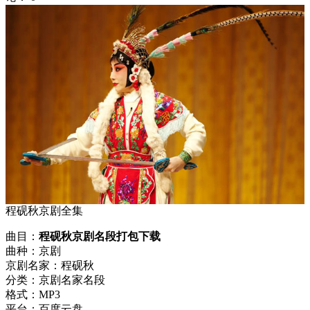
程砚秋京剧全集
曲目：
程砚秋京剧名段打包下载
曲种：京剧
京剧名家：程砚秋
分类：京剧名家名段
格式：MP3
平台：百度云盘