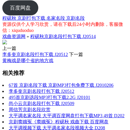
百度网盘
程砚秋
京剧打包下载
名家名段
京剧名段
资源仅供个人学习欣赏，请在下载后24小时内删除，客服微
信：xiquduoduo
戏曲资源网
»
程砚秋京剧名段打包下载 J20514
上一篇
李多奎京剧名段打包下载 J20512
下一篇
黄梅戏是哪个省的地方戏
相关推荐
67首 京剧名段下载 京剧MP3打包免费下载 J2010206
李多奎京剧名段打包下载 J20512
495首京剧选段MP3打包下载2.2G J20101
尚小云京剧名段打包下载 J20509
周信芳京剧名段欣赏
大平调名家名段 大平调百度网盘打包下载MP3 49首 D202
京剧窦娥冤《窦娥冤》程砚秋 戏曲下载 百度网盘
大平调视频下载 大平调名家名段视频大全 D208