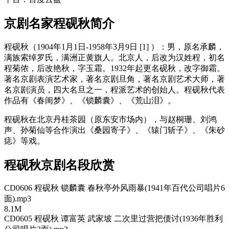
京剧名家程砚秋简介
程砚秋（1904年1月1日-1958年3月9日 [1] ）：男，原名承麟，
满族索绰罗氏，满洲正黄旗人。北京人，后改为汉姓程，初名
程菊侬，后改艳秋，字玉霜。1932年起更名砚秋，改字御霜。
著名京剧表演艺术家，著名京剧旦角，著名京剧艺术大师，著
名京剧演员，四大名旦之一，程派艺术的创始人。程砚秋代表
作品有《春闺梦》、《锁麟囊》、《荒山泪》。
程砚秋在北京丹桂茶园（原东安市场内），与赵桐珊、刘鸿
声、孙菊仙等合作演出《桑园寄子》、《辕门斩子》、《朱砂
痣》等戏。
程砚秋京剧名段欣赏
CD0606 程砚秋 锁麟囊 春秋亭外风雨暴(1941年百代公司唱片6
面).mp3
8.1M
CD0605 程砚秋 谭富英 武家坡 二次里过营把债讨(1936年胜利