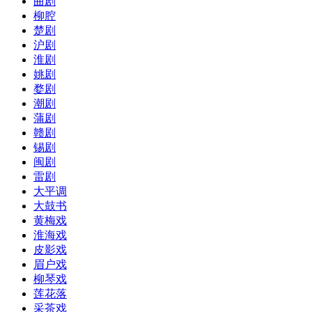
曲剧
柳腔
楚剧
沪剧
淮剧
姚剧
婺剧
潮剧
蒲剧
赣剧
锡剧
闽剧
雷剧
大平调
大鼓书
黄梅戏
淮海戏
皮影戏
眉户戏
柳琴戏
莲花落
采茶戏