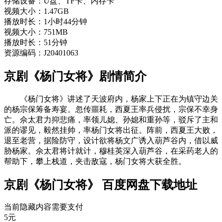
存储设备：U盘、TF卡、内存卡
视频大小：1.47GB
播放时长：1小时44分钟
视频大小：751MB
播放时长：51分钟
资源编码：J20401063
京剧《杨门女将》剧情简介
《杨门女将》讲述了天波府内，杨家上下正在为镇守边关
的杨宗保筹备寿宴。忽传噩耗，西夏王率兵侵扰，宗保不幸身
亡。佘太君力抑悲痛，率领儿媳、孙媳和重孙等，驳斥了主和
派的谬见，毅然挂帅，率杨门女将出征。阵前，西夏王大败，
退至老营，据险防守，设计欲将杨文广诱入葫芦谷内，借以威
胁杨家。佘太君将计就计，穆桂英深入葫芦谷，在采药老人的
帮助下，攀上栈道，夹击敌寇，杨门女将大获全胜。
京剧《杨门女将》 百度网盘下载地址
当前隐藏内容需要支付
5元