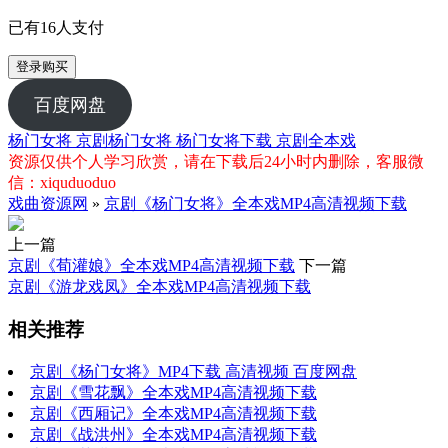
已有
16
人支付
登录购买
百度网盘
杨门女将
京剧杨门女将
杨门女将下载
京剧全本戏
资源仅供个人学习欣赏，请在下载后24小时内删除，客服微
信：xiquduoduo
戏曲资源网
»
京剧《杨门女将》全本戏MP4高清视频下载
上一篇
京剧《荀灌娘》全本戏MP4高清视频下载
下一篇
京剧《游龙戏凤》全本戏MP4高清视频下载
相关推荐
京剧《杨门女将》MP4下载 高清视频 百度网盘
京剧《雪花飘》全本戏MP4高清视频下载
京剧《西厢记》全本戏MP4高清视频下载
京剧《战洪州》全本戏MP4高清视频下载