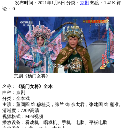
发布时间：2021年1月6日
分类：
京剧
热度：1.41K
评
论：
0
京剧《杨门女将》
名称：
《杨门女将》全本
曲种：京剧
分类：全本戏
主演：董圆圆 饰 穆桂英，张兰 饰 佘太君，张建国 饰 寇准。
清晰度：720P高清
视频格式：MP4视频
播放设备：看戏机、唱戏机、手机、电脑、平板电脑