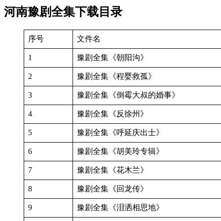
河南豫剧全集下载目录
序号
文件名
1
豫剧全集《朝阳沟》
2
豫剧全集《程婴救孤》
3
豫剧全集《倒霉大叔的婚事》
4
豫剧全集《反徐州》
5
豫剧全集《呼延庆出士》
6
豫剧全集《胡美玲专辑》
7
豫剧全集《花木兰》
8
豫剧全集《回龙传》
9
豫剧全集《泪洒相思地》