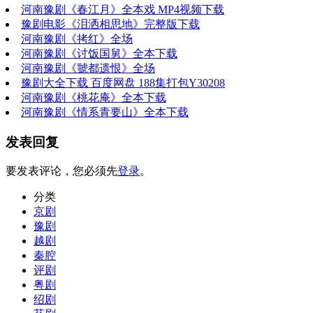
河南豫剧《春江月》全本戏 MP4视频下载
豫剧电影《泪洒相思地》完整版下载
河南豫剧《拷红》全场
河南豫剧《讨饭国舅》全本下载
河南豫剧《虢都遗恨》全场
豫剧大全下载 百度网盘 188集打包Y30208
河南豫剧《桃花庵》全本下载
河南豫剧《情系青要山》全本下载
发表回复
要发表评论，您必须先
登录
。
分类
京剧
豫剧
越剧
秦腔
评剧
粤剧
绍剧