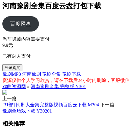
河南豫剧全集百度云盘打包下载
百度网盘
当前隐藏内容需要支付
9.9元
已有
64
人支付
登录购买
豫剧MP3
河南豫剧
豫剧全集
豫剧下载
资源仅供个人学习欣赏，请在下载后24小时内删除，客服微信：xiq
戏曲资源网
»
河南豫剧全集 完整版 Y301
上一篇
[31部] 闽剧大全集完整版视频百度云下载 M304
下一篇
豫剧全场戏下载 Y30201
相关推荐