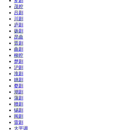
芗剧
茂腔
吕剧
川剧
庐剧
扬剧
昆曲
晋剧
曲剧
柳腔
楚剧
沪剧
淮剧
姚剧
婺剧
潮剧
蒲剧
赣剧
锡剧
闽剧
雷剧
大平调