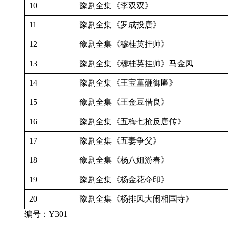
10
豫剧全集《李双双》
11
豫剧全集《罗成投唐》
12
豫剧全集《穆桂英挂帅》
13
豫剧全集《穆桂英挂帅》马金凤
14
豫剧全集《王宝童砸御匾》
15
豫剧全集《王金豆借良》
16
豫剧全集《五梅七抢反唐传》
17
豫剧全集《五妻争父》
18
豫剧全集《杨八姐游春》
19
豫剧全集《杨金花夺印》
20
豫剧全集《杨排风大闹相国寺》
编号：Y301