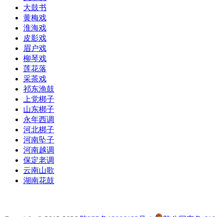
大鼓书
黄梅戏
淮海戏
皮影戏
眉户戏
柳琴戏
莲花落
采茶戏
祁东渔鼓
上党梆子
山东梆子
永年西调
河北梆子
河南坠子
河南越调
保定老调
云南山歌
湖南花鼓