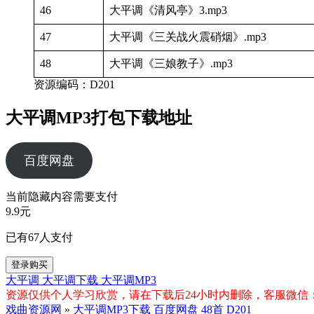
46
大平调《清风亭》3.mp3
47
大平调《三关战火震硝烟》.mp3
48
大平调《三娘教子》.mp3
资源编码：D201
大平调MP3打包下载地址
百度网盘
当前隐藏内容需要支付
9.9元
已有
67
人支付
登录购买
大平调
大平调下载
大平调MP3
资源仅供个人学习欣赏，请在下载后24小时内删除，客服微信：xiq
戏曲资源网
»
大平调MP3下载 百度网盘 48首 D201