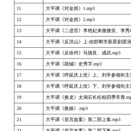
11
大平调《对金抓》1.mp3
12
大平调《对金抓》2.mp3
13
大平调《二进宫》李艳妃来微微笑、李秀林
14
大平调《反洪山》上·由邯郸市新星剧团演出
15
大平调《反徐州》马德良、成武.mp3
16
大平调《跪铺》史秀字.mp3
17
大平调《呼延庆上坟》上、刘学参领衔主演1
18
大平调《呼延庆上坟》下、刘学参领衔主演
19
大平调《换龙》太湖石长松柏四季常青.mp
20
大平调《换娘》.mp3
21
大平调《皇宫血案》第二部上集.mp3
22
大平调《皇宫血案》第二部下集.mp3