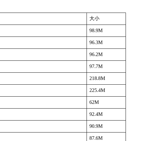
大小
98.9M
96.3M
96.2M
97.7M
218.8M
225.4M
62M
92.4M
90.9M
87.6M