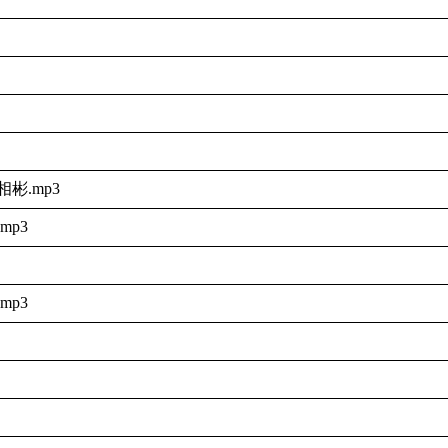
彬.mp3
p3
p3