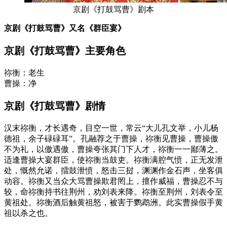
京剧《打鼓骂曹》剧本
京剧《打鼓骂曹》又名《群臣宴》
京剧《打鼓骂曹》主要角色
祢衡：老生
曹操：净
京剧《打鼓骂曹》剧情
汉末祢衡，才长遇奇，目空一世，常云“大儿孔文举，小儿杨
德祖，余子碌碌耳”。孔融荐之于曹操，祢衡见曹操，曹操傲
不为礼，以傲遇傲，曹操夸张其门下人才，祢衡一一鄙薄之。
适逢曹操大宴群臣，使祢衡当鼓吏。祢衡满腔气愤，正无发泄
处，慨然允诺，擂鼓泄愤，怒击三挝，渊渊作金石声，坐客俱
动容。祢衡又当众大骂曹操欺君罔上，擅作威福，曹操忍不与
较，命祢衡持书往荆州，劝刘表来降。祢衡至荆州，刘表令至
黄祖处。祢衡酒后触黄祖怒，被害于鹦鹉洲。此实曹操假手黄
祖以杀之也。