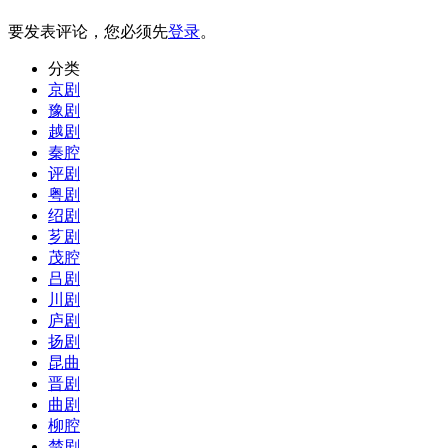
要发表评论，您必须先
登录
。
分类
京剧
豫剧
越剧
秦腔
评剧
粤剧
绍剧
芗剧
茂腔
吕剧
川剧
庐剧
扬剧
昆曲
晋剧
曲剧
柳腔
楚剧