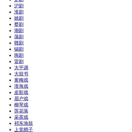
沪剧
淮剧
姚剧
婺剧
潮剧
蒲剧
赣剧
锡剧
闽剧
雷剧
大平调
大鼓书
黄梅戏
淮海戏
皮影戏
眉户戏
柳琴戏
莲花落
采茶戏
祁东渔鼓
上党梆子