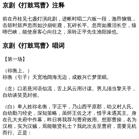
京剧《打鼓骂曹》注释
前在丹桂见七盏灯演此剧，进帐时唱二六板一段，激昂慷慨，
击鼓时鼓声忽而如沙崩钜鹿，瓦碎长平。忽而如雁泪长空，猿
啼巴峡，能使座客心向往之，亲聆正平先生渔阳操也。
京剧《打鼓骂曹》唱词
【第一场】
（祢衡上。）
祢衡（引子）天宽地阔海无边，成败兴亡梦里眠。
（念）口若悬河语似流，舌上风云用计谋。男儿须当擎天手，
自幼谈笑觅封侯。
（白）卑人姓祢名衡，字正平，乃山西平原郡，幼义村人氏。
自幼勤习经史，深知策略，虽怀王佐之才，惜乎未遇其主。身
在孔大夫府中作幕，昨日将我荐与曹府效用。想那曹操，名为
汉相，实为汉贼，焉能敬贤礼士？我此次去至曹府，需要见机
而行。正是：