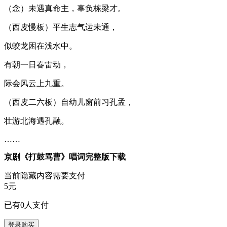
（念）未遇真命主，辜负栋梁才。
（西皮慢板）平生志气运未通，
似蛟龙困在浅水中。
有朝一日春雷动，
际会风云上九重。
（西皮二六板）自幼儿窗前习孔孟，
壮游北海遇孔融。
……
京剧《打鼓骂曹》唱词完整版下载
当前隐藏内容需要支付
5元
已有
0
人支付
登录购买