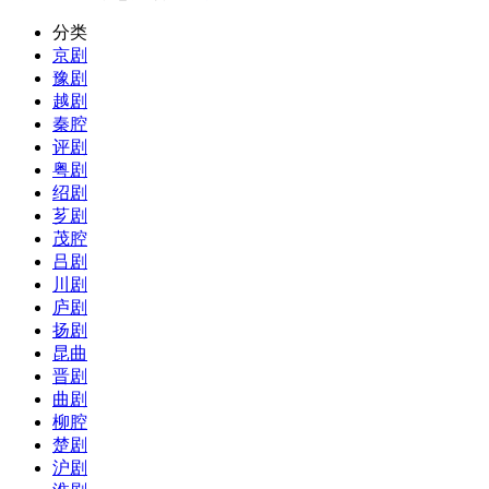
分类
京剧
豫剧
越剧
秦腔
评剧
粤剧
绍剧
芗剧
茂腔
吕剧
川剧
庐剧
扬剧
昆曲
晋剧
曲剧
柳腔
楚剧
沪剧