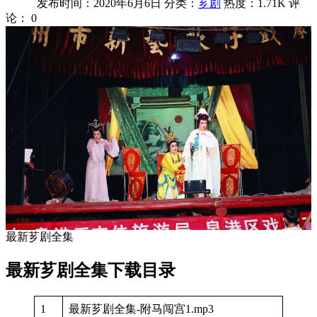
发布时间：2020年6月6日
分类：
芗剧
热度：1.71K
评
论：
0
最新芗剧全集
最新芗剧全集下载目录
1
最新芗剧全集-附马闯宫1.mp3