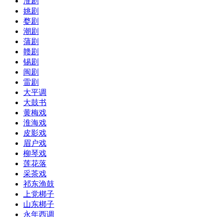
淮剧
姚剧
婺剧
潮剧
蒲剧
赣剧
锡剧
闽剧
雷剧
大平调
大鼓书
黄梅戏
淮海戏
皮影戏
眉户戏
柳琴戏
莲花落
采茶戏
祁东渔鼓
上党梆子
山东梆子
永年西调