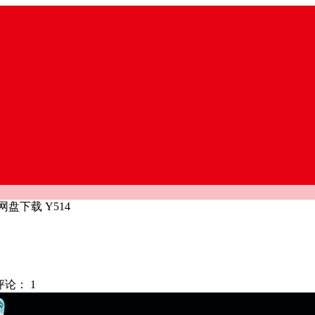
网盘下载 Y514
评论：
1