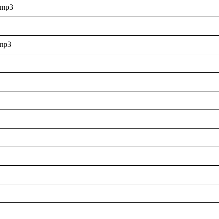
mp3
p3