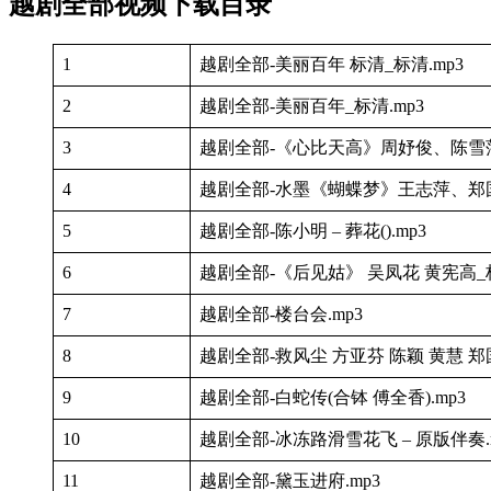
越剧全部视频下载目录
1
越剧全部-美丽百年 标清_标清.mp3
2
越剧全部-美丽百年_标清.mp3
3
越剧全部-《心比天高》周妤俊、陈雪萍
4
越剧全部-水墨《蝴蝶梦》王志萍、郑国
5
越剧全部-陈小明 – 葬花().mp3
6
越剧全部-《后见姑》 吴凤花 黄宪高_标
7
越剧全部-楼台会.mp3
8
越剧全部-救风尘 方亚芬 陈颖 黄慧 郑
9
越剧全部-白蛇传(合钵 傅全香).mp3
10
越剧全部-冰冻路滑雪花飞 – 原版伴奏.
11
越剧全部-黛玉进府.mp3