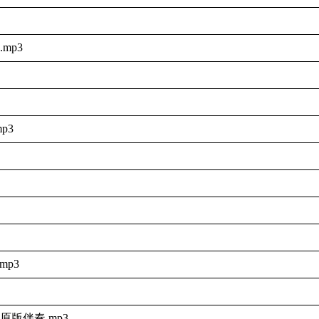
mp3
p3
mp3
原版伴奏.mp3