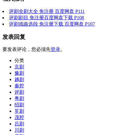
评剧全剧大全 免注册 百度网盘 P111
评剧剧目 免注册百度网盘下载 P108
评剧戏曲选段 免注册下载 百度网盘 P107
发表回复
要发表评论，您必须先
登录
。
分类
京剧
豫剧
越剧
秦腔
评剧
粤剧
绍剧
芗剧
茂腔
吕剧
川剧