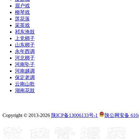
眉户戏
柳琴戏
莲花落
采茶戏
祁东渔鼓
上党梆子
山东梆子
永年西调
河北梆子
河南坠子
河南越调
保定老调
云南山歌
湖南花鼓
Copyright © 2013-2026
陕ICP备13006133号-1
陕公网安备 6104