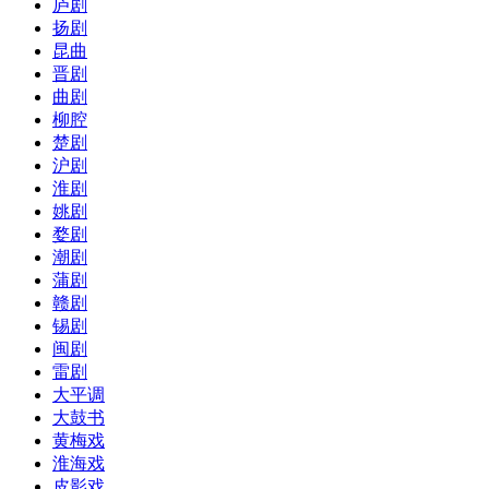
庐剧
扬剧
昆曲
晋剧
曲剧
柳腔
楚剧
沪剧
淮剧
姚剧
婺剧
潮剧
蒲剧
赣剧
锡剧
闽剧
雷剧
大平调
大鼓书
黄梅戏
淮海戏
皮影戏