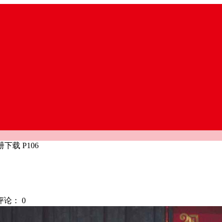
载 P106
评论：
0