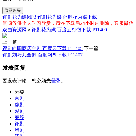
登录购买
评剧花为媒MP3
评剧花为媒
评剧花为媒下载
资源仅供个人学习欣赏，请在下载后24小时内删除，客服微信：xiq
戏曲资源网
»
评剧花为媒 百度云打包下载 P11406
上一篇
评剧向阳商店全剧 百度云下载 P11405
下一篇
评剧刘巧儿全剧 百度网盘下载 P11407
发表回复
要发表评论，您必须先
登录
。
分类
京剧
豫剧
越剧
秦腔
评剧
粤剧