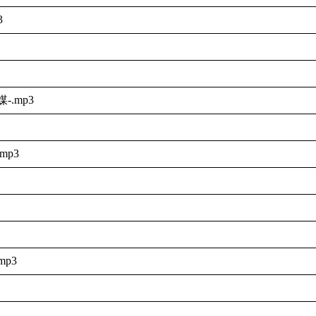
3
.mp3
mp3
p3