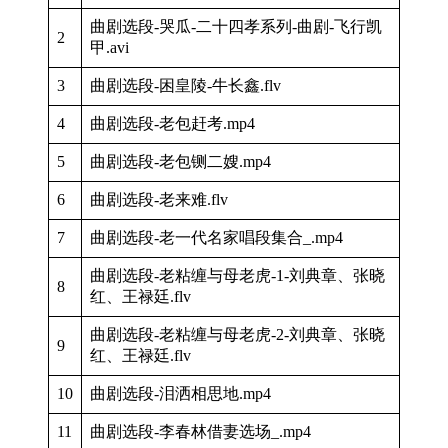
曲剧选段-哭瓜-二十四孝系列-曲剧-飞行凯
2
甲.avi
3
曲剧选段-困皇陵-牛长鑫.flv
4
曲剧选段-老包赶考.mp4
5
曲剧选段-老包铡二嫂.mp4
6
曲剧选段-老来难.flv
7
曲剧选段-老一代名家唱段集合_.mp4
曲剧选段-老粘缠与母老虎-1-刘典章、张晓
8
红、王禄廷.flv
曲剧选段-老粘缠与母老虎-2-刘典章、张晓
9
红、王禄廷.flv
10
曲剧选段-泪洒相思地.mp4
11
曲剧选段-李春林借妻选场_.mp4