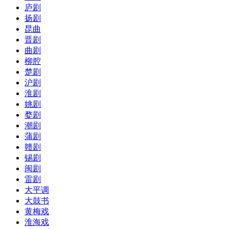
庐剧
扬剧
昆曲
晋剧
曲剧
柳腔
楚剧
沪剧
淮剧
姚剧
婺剧
潮剧
蒲剧
赣剧
锡剧
闽剧
雷剧
大平调
大鼓书
黄梅戏
淮海戏