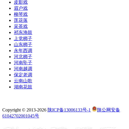
皮影戏
眉户戏
柳琴戏
莲花落
采茶戏
祁东渔鼓
上党梆子
山东梆子
永年西调
河北梆子
河南坠子
河南越调
保定老调
云南山歌
湖南花鼓
Copyright © 2013-2026
陕ICP备13006133号-1
陕公网安备
61042702001045号