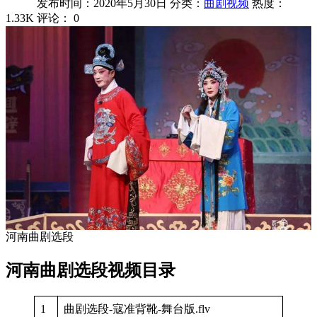
发布时间：2020年5月30日
分类：
曲剧视频
热度：
1.33K
评论：
0
河南曲剧选段
河南曲剧选段视频目录
1
曲剧选段-寇准背靴-舞台版.flv