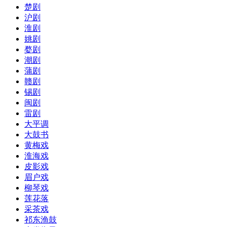
楚剧
沪剧
淮剧
姚剧
婺剧
潮剧
蒲剧
赣剧
锡剧
闽剧
雷剧
大平调
大鼓书
黄梅戏
淮海戏
皮影戏
眉户戏
柳琴戏
莲花落
采茶戏
祁东渔鼓