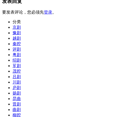
发表回复
要发表评论，您必须先
登录
。
分类
京剧
豫剧
越剧
秦腔
评剧
粤剧
绍剧
芗剧
茂腔
吕剧
川剧
庐剧
扬剧
昆曲
晋剧
曲剧
柳腔