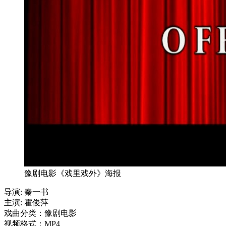
豫剧电影《戏里戏外》海报
导演: 秦一书
主演: 霍俊萍
戏曲分类：豫剧电影
视频格式：MP4