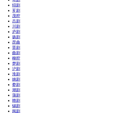
绍剧
芗剧
茂腔
吕剧
川剧
庐剧
扬剧
昆曲
晋剧
曲剧
柳腔
楚剧
沪剧
淮剧
姚剧
婺剧
潮剧
蒲剧
赣剧
锡剧
闽剧