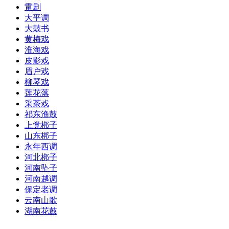
雷剧
大平调
大鼓书
黄梅戏
淮海戏
皮影戏
眉户戏
柳琴戏
莲花落
采茶戏
祁东渔鼓
上党梆子
山东梆子
永年西调
河北梆子
河南坠子
河南越调
保定老调
云南山歌
湖南花鼓