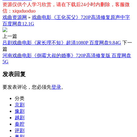
资源仅供个人学习欣赏，请在下载后24小时内删除，客服微
信：xiquduoduo
戏曲资源网
»
戏曲电影《王化买父》720P高清修复原声中字
百度网盘12.1G
上一篇
吕剧戏曲电影《家长理不短》超清1080P 百度网盘9.84G
下一
篇
河南戏曲电影《倒霉大叔的婚事》720P高清修复版 百度网盘
5G
发表回复
要发表评论，您必须先
登录
。
分类
京剧
豫剧
越剧
秦腔
评剧
粤剧