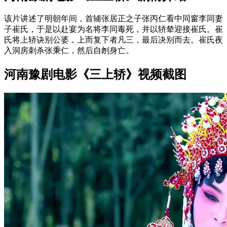
该片讲述了明朝年间，首辅张居正之子张丙仁看中同窗李同妻
子崔氏，于是以赴宴为名将李同毒死，并以轿辇迎接崔氏。崔
氏将上轿诀别公婆，上而复下者凡三，最后决别而去。崔氏夜
入洞房刺杀张秉仁，然后自刎身亡。
河南豫剧电影《三上轿》视频截图