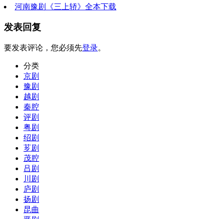
河南豫剧《三上轿》全本下载
发表回复
要发表评论，您必须先
登录
。
分类
京剧
豫剧
越剧
秦腔
评剧
粤剧
绍剧
芗剧
茂腔
吕剧
川剧
庐剧
扬剧
昆曲