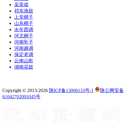
采茶戏
祁东渔鼓
上党梆子
山东梆子
永年西调
河北梆子
河南坠子
河南越调
保定老调
云南山歌
湖南花鼓
Copyright © 2013-2026
陕ICP备13006133号-1
陕公网安备
61042702001045号