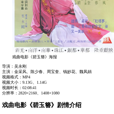
戏曲电影《碧玉簪》海报
导演：吴永刚
主演：金采风、陈少春、周宝奎、钱妙花、魏凤娟
视频格式：MP4
视频大小：9.13G、1.14G
视频时长：02:08:41
分辨率：2820×2160、1408×1080
戏曲电影《碧玉簪》剧情介绍