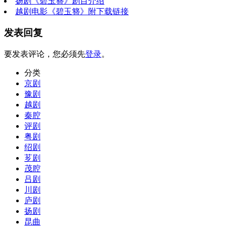
扬剧《碧玉簪》剧目介绍
越剧电影《碧玉簪》附下载链接
发表回复
要发表评论，您必须先
登录
。
分类
京剧
豫剧
越剧
秦腔
评剧
粤剧
绍剧
芗剧
茂腔
吕剧
川剧
庐剧
扬剧
昆曲