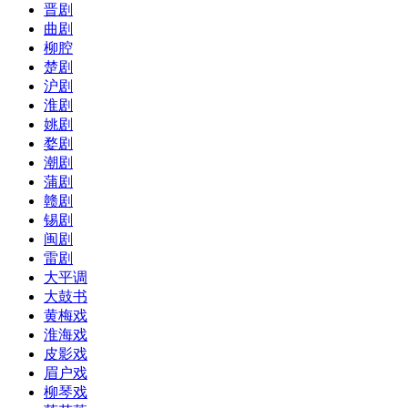
晋剧
曲剧
柳腔
楚剧
沪剧
淮剧
姚剧
婺剧
潮剧
蒲剧
赣剧
锡剧
闽剧
雷剧
大平调
大鼓书
黄梅戏
淮海戏
皮影戏
眉户戏
柳琴戏