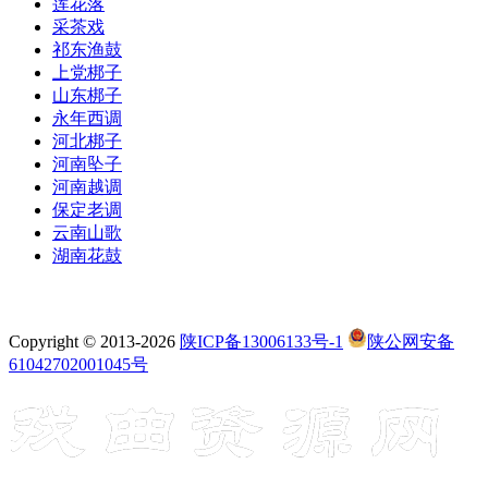
莲花落
采茶戏
祁东渔鼓
上党梆子
山东梆子
永年西调
河北梆子
河南坠子
河南越调
保定老调
云南山歌
湖南花鼓
Copyright © 2013-2026
陕ICP备13006133号-1
陕公网安备
61042702001045号