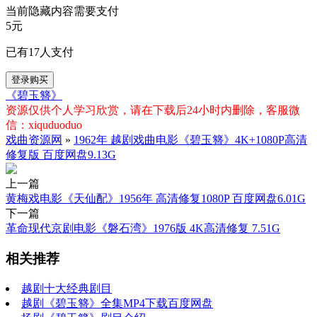
当前隐藏内容需要支付
5元
已有
17
人支付
登录购买
《碧玉簪》
资源仅供个人学习欣赏，请在下载后24小时内删除，客服微
信：xiquduoduo
戏曲资源网
»
1962年 越剧戏曲电影《碧玉簪》4K+1080P高清
修复版 百度网盘9.13G
上一篇
黄梅戏电影《天仙配》1956年 高清修复1080P 百度网盘6.01G
下一篇
革命现代京剧电影《磐石湾》1976版 4K高清修复 7.51G
相关推荐
越剧十大经典剧目
越剧《碧玉簪》全集MP4下载百度网盘