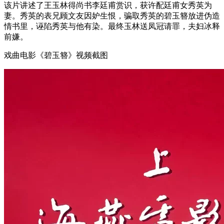
该片讲述了王玉林得尚书李廷甫赏识，获许配廷甫女秀英为
妻。秀英的表兄顾文友因妒生恨，骗取秀英的碧玉簪放进伪造
情书里，诬陷秀英与他有染。最终玉林送凤冠请罪，夫妇冰释
前嫌。
戏曲电影《碧玉簪》视频截图