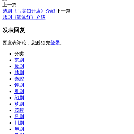
上一篇
越剧《马寡妇开店》介绍
下一篇
越剧《满堂红》介绍
发表回复
要发表评论，您必须先
登录
。
分类
京剧
豫剧
越剧
秦腔
评剧
粤剧
绍剧
芗剧
茂腔
吕剧
川剧
庐剧