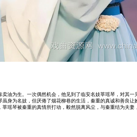
靠卖油为生。一次偶然机会，他见到了临安名妓莘瑶琴，对其一
琴虽身为名妓，但厌倦了烟花柳巷的生活，秦重的真诚和善良让
，莘瑶琴被秦重的真情所打动，毅然脱离风尘，与秦重结为夫妻