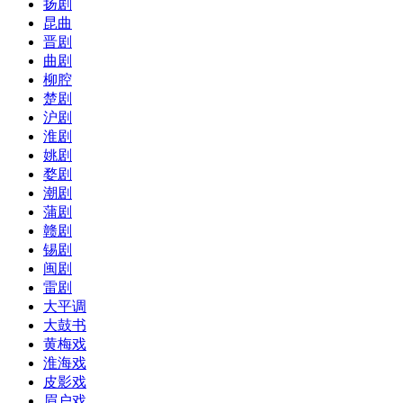
扬剧
昆曲
晋剧
曲剧
柳腔
楚剧
沪剧
淮剧
姚剧
婺剧
潮剧
蒲剧
赣剧
锡剧
闽剧
雷剧
大平调
大鼓书
黄梅戏
淮海戏
皮影戏
眉户戏