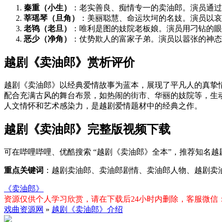
秦重（小生）
：老实善良、痴情专一的卖油郎。演员通过
莘瑶琴（旦角）
：美丽聪慧、命运坎坷的名妓。演员以哀
老鸨（老旦）
：唯利是图的妓院老板娘。演员用刁钻的眼
恶少（净角）
：仗势欺人的富家子弟。演员以嚣张的神态
越剧《卖油郎》赏析评价
越剧《卖油郎》以经典爱情故事为蓝本，展现了平凡人的真挚
配合充满古风的舞台布景，如热闹的街市、华丽的妓院等，生
人文情怀和艺术感染力，是越剧爱情题材中的经典之作。
越剧《卖油郎》完整版视频下载
可在哔哩哔哩、优酷搜索 “越剧《卖油郎》全本”，推荐知名越
重点关键词
：越剧卖油郎、卖油郎剧情、卖油郎人物、越剧卖
《卖油郎》
资源仅供个人学习欣赏，请在下载后24小时内删除，客服微信：xiq
戏曲资源网
»
越剧《卖油郎》介绍