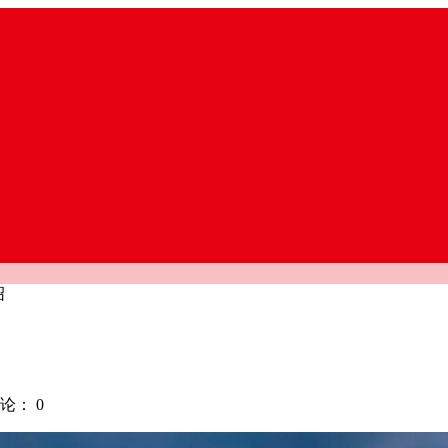
绍
论：
0