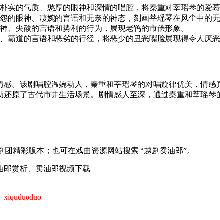
朴实的气质、憨厚的眼神和深情的唱腔，将秦重对莘瑶琴的爱慕
怨的眼神、凄婉的言语和无奈的神态，刻画莘瑶琴在风尘中的无
神、尖酸的言语和势利的行为，展现老鸨的市侩形象。
、霸道的言语和恶劣的行径，将恶少的丑恶嘴脸展现得令人厌恶
情感。该剧唱腔温婉动人，秦重和莘瑶琴的对唱旋律优美，情感
动还原了古代市井生活场景。剧情感人至深，通过秦重和莘瑶琴
剧团精彩版本；也可在戏曲资源网站搜索 “越剧卖油郎”。
油郎赏析、卖油郎视频下载
uduoduo