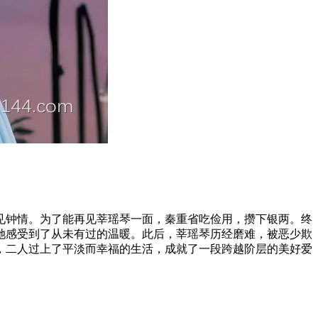
见钟情。为了能再见莘瑶琴一面，秦重省吃俭用，攒下银两。终
她感受到了从未有过的温暖。此后，莘瑶琴历经磨难，被恶少欺
，二人过上了平淡而幸福的生活，成就了一段跨越阶层的美好爱