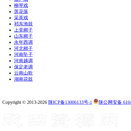
柳琴戏
莲花落
采茶戏
祁东渔鼓
上党梆子
山东梆子
永年西调
河北梆子
河南坠子
河南越调
保定老调
云南山歌
湖南花鼓
Copyright © 2013-2026
陕ICP备13006133号-1
陕公网安备 6104