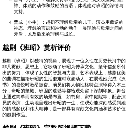
神、体贴的动作和鼓励的言语，体现他对班昭的深情与
支持。
曹成（小生）
：起初不理解母亲的儿子。演员用叛逆的
神态、埋怨的言语和冲动的动作，展现他与母亲之间的
矛盾，以及后来的理解与成长。
越剧《班昭》赏析评价
越剧《班昭》以独特的视角，展现了一位女性在历史长河中的
非凡贡献。思想上，它歌颂了班昭为传承文化、坚守信念所付
出的努力，体现了女性的智慧与力量。艺术表现上，越剧优美
的曲调在描绘班昭的生活磨难时哀怨动人，在展现她完成《汉
书》的喜悦时激昂振奋。演员们将人物性格特点演绎得入木三
分，班昭的坚毅、班固的遗憾等都给观众留下深刻印象。舞台
上通过简单而有效的场景布置，如书房、家中庭院等，配合演
员的表演，生动地呈现出班昭的一生，使观众能深刻感受到她
的情感起伏和伟大精神，是一部具有深刻文化内涵和艺术价值
的越剧作品。