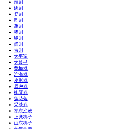
淮剧
姚剧
婺剧
潮剧
蒲剧
赣剧
锡剧
闽剧
雷剧
大平调
大鼓书
黄梅戏
淮海戏
皮影戏
眉户戏
柳琴戏
莲花落
采茶戏
祁东渔鼓
上党梆子
山东梆子
永年西调