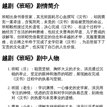
越剧《班昭》剧情简介
班昭出身书香世家，其兄班固耗尽心血撰写《汉书》，却因窦
宪一案牵连，含冤而死，未竟的《汉书》面临被焚毁的命运。
班昭毅然接过兄长遗笔，决心完成《汉书》。在这个过程中，
她经历了生活的种种磨难，包括丈夫曹寿的早逝、儿子曹成的
误解等。但班昭凭借着坚定的信念和卓越的才华，克服重重困
难，在古稀之年终于完成了史学巨著《汉书》，为后世留下了
宝贵的文化遗产，也实现了自己的人生价值。
越剧《班昭》剧中人物
班昭（旦）
：聪慧坚韧、胸怀大义的才女。演员通过沉
稳的举止、坚定的眼神和激昂的唱腔，展现她在完成
《汉书》过程中的执着与坚韧。
班固（老生）
：学识渊博、一心修史的史学家。演员用
专注的神情、忧虑的言语和对学问的执着态度，刻画他
对《汉书》的热爱与未竟事业的遗憾。
曹寿（小生）
：理解支持班昭的丈夫。演员以温柔的眼