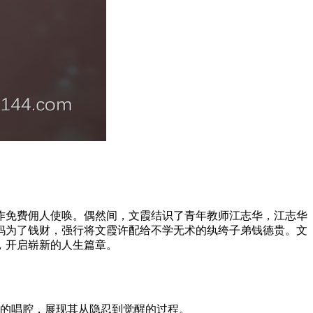
作免费佣人使唤。偶然间，文霞结识了青年教师江志华，江志华
妈为了钱财，强行将文霞许配给不学无术的纨绔子弟钱德贵。文
，开启崭新的人生篇章。
的唱腔，展现其从隐忍到觉醒的过程。