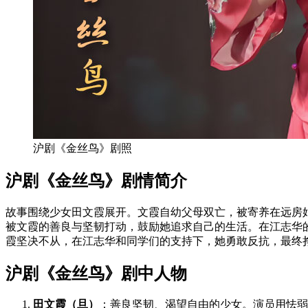
沪剧《金丝鸟》剧照
沪剧《金丝鸟》剧情简介
故事围绕少女田文霞展开。文霞自幼父母双亡，被寄养在远房
被文霞的善良与坚韧打动，鼓励她追求自己的生活。在江志华
霞坚决不从，在江志华和同学们的支持下，她勇敢反抗，最终
沪剧《金丝鸟》剧中人物
田文霞（旦）
：善良坚韧、渴望自由的少女。演员用怯弱