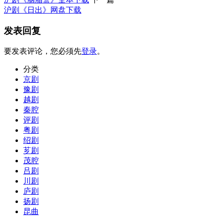
沪剧《日出》网盘下载
发表回复
要发表评论，您必须先
登录
。
分类
京剧
豫剧
越剧
秦腔
评剧
粤剧
绍剧
芗剧
茂腔
吕剧
川剧
庐剧
扬剧
昆曲