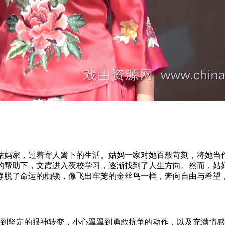
姑妈家，过着寄人篱下的生活。姑妈一家对她百般苛刻，将她当
的帮助下，文霞进入夜校学习，逐渐找到了人生方向。然而，姑
挣脱了命运的枷锁，像飞出牢笼的金丝鸟一样，奔向自由与希望
到坚定的眼神转变，小心翼翼到勇敢抗争的动作，以及充满情感