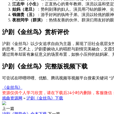
江志华（小生）
：正直热心的青年教师。演员以温和坚定
姑妈（老旦）
：势利刻薄的妇人。演员用刁钻的眼神、尖
钱德贵（丑）
：游手好闲的纨绔子弟。演员以轻佻的眼神
夜校同学（群演）
：热情友善的伙伴。群演们用友好的眼
沪剧《金丝鸟》赏析评价
沪剧《金丝鸟》以少女追求自由为主题，展现了旧社会底层女
的思考。艺术上，沪剧委婉动人的唱腔与剧情完美融合，文霞
通过简单却富有象征意义的场景布置，如狭小压抑的姑妈家、
沪剧《金丝鸟》完整版视频下载
可尝试在哔哩哔哩、优酷、腾讯视频等视频平台搜索关键词 “
《金丝鸟》
资源仅供个人学习欣赏，请在下载后24小时内删除，客服微信：xiq
戏曲资源网
»
沪剧《金丝鸟》下载
上一篇
沪剧《胭脂盒》全本下载
下一篇