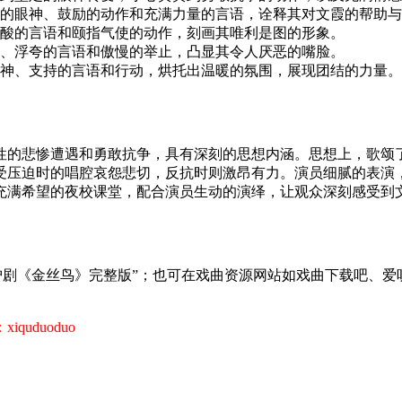
的眼神、鼓励的动作和充满力量的言语，诠释其对文霞的帮助与
酸的言语和颐指气使的动作，刻画其唯利是图的形象。
、浮夸的言语和傲慢的举止，凸显其令人厌恶的嘴脸。
神、支持的言语和行动，烘托出温暖的氛围，展现团结的力量。
性的悲惨遭遇和勇敢抗争，具有深刻的思想内涵。思想上，歌颂
受压迫时的唱腔哀怨悲切，反抗时则激昂有力。演员细腻的表演
充满希望的夜校课堂，配合演员生动的演绎，让观众深刻感受到
沪剧《金丝鸟》完整版”；也可在戏曲资源网站如戏曲下载吧、
uduoduo