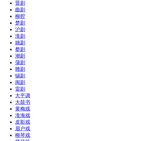
晋剧
曲剧
柳腔
楚剧
沪剧
淮剧
姚剧
婺剧
潮剧
蒲剧
赣剧
锡剧
闽剧
雷剧
大平调
大鼓书
黄梅戏
淮海戏
皮影戏
眉户戏
柳琴戏