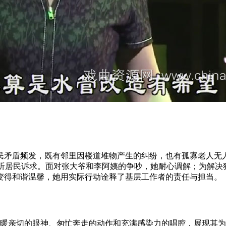
民矛盾频发，既有邻里因楼道堆物产生的纠纷，也有孤寡老人无
倾听居民诉求。面对张大爷和李阿姨的争吵，她耐心调解；为解
变得和谐温馨，她用实际行动诠释了基层工作者的责任与担当。
暖亲切的眼神、匆忙奔走的动作和充满感染力的唱腔，展现其为