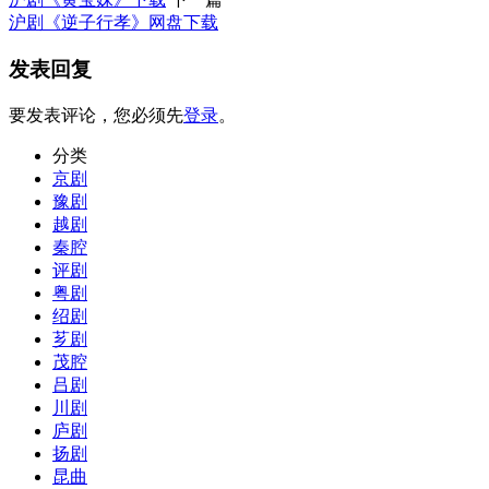
沪剧《逆子行孝》网盘下载
发表回复
要发表评论，您必须先
登录
。
分类
京剧
豫剧
越剧
秦腔
评剧
粤剧
绍剧
芗剧
茂腔
吕剧
川剧
庐剧
扬剧
昆曲