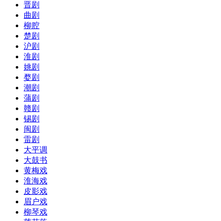
晋剧
曲剧
柳腔
楚剧
沪剧
淮剧
姚剧
婺剧
潮剧
蒲剧
赣剧
锡剧
闽剧
雷剧
大平调
大鼓书
黄梅戏
淮海戏
皮影戏
眉户戏
柳琴戏