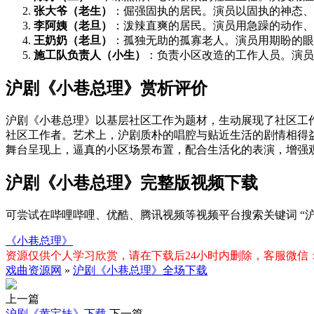
张大爷（老生）
：倔强固执的居民。演员以固执的神态、
李阿姨（老旦）
：泼辣直爽的居民。演员用急躁的动作、
王奶奶（老旦）
：孤独无助的孤寡老人。演员用期盼的眼
施工队负责人（小生）
：负责小区改造的工作人员。演员
沪剧《小巷总理》赏析评价
沪剧《小巷总理》以基层社区工作为题材，生动展现了社区工
社区工作者。艺术上，沪剧质朴的唱腔与贴近生活的剧情相得
舞台呈现上，逼真的小区场景布置，配合生活化的表演，增强
沪剧《小巷总理》完整版视频下载
可尝试在哔哩哔哩、优酷、腾讯视频等视频平台搜索关键词 “
《小巷总理》
资源仅供个人学习欣赏，请在下载后24小时内删除，客服微信：xiq
戏曲资源网
»
沪剧《小巷总理》全场下载
上一篇
沪剧《黄宝妹》下载
下一篇