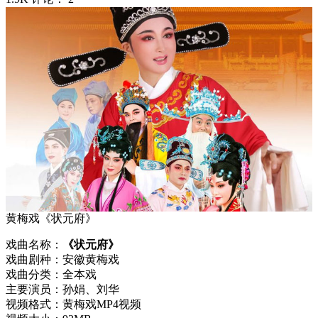
黄梅戏《状元府》
戏曲名称：
《状元府》
戏曲剧种：安徽黄梅戏
戏曲分类：全本戏
主要演员：孙娟、刘华
视频格式：黄梅戏MP4视频