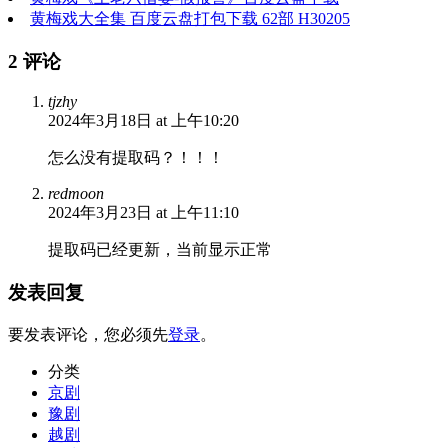
黄梅戏大全集 百度云盘打包下载 62部 H30205
2 评论
tjzhy
2024年3月18日 at 上午10:20
怎么没有提取码？！！！
redmoon
2024年3月23日 at 上午11:10
提取码已经更新，当前显示正常
发表回复
要发表评论，您必须先
登录
。
分类
京剧
豫剧
越剧