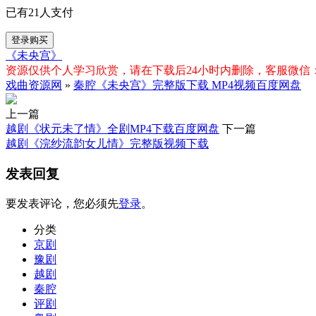
已有
21
人支付
登录购买
《未央宫》
资源仅供个人学习欣赏，请在下载后24小时内删除，客服微信：xiq
戏曲资源网
»
秦腔《未央宫》完整版下载 MP4视频百度网盘
上一篇
越剧《状元未了情》全剧MP4下载百度网盘
下一篇
越剧《浣纱流韵女儿情》完整版视频下载
发表回复
要发表评论，您必须先
登录
。
分类
京剧
豫剧
越剧
秦腔
评剧