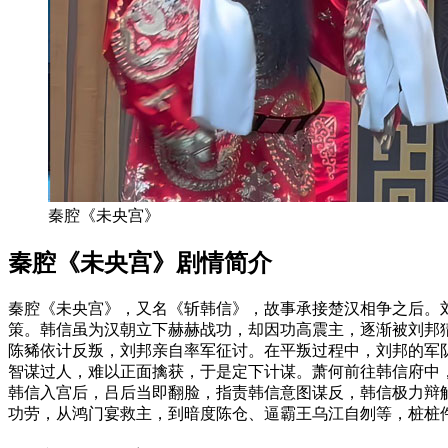
秦腔《未央宫》
秦腔《未央宫》剧情简介
秦腔《未央宫》，又名《斩韩信》，故事承接楚汉相争之后。
策。韩信虽为汉朝立下赫赫战功，却因功高震主，逐渐被刘邦
陈豨依计反叛，刘邦亲自率军征讨。在平叛过程中，刘邦的军
智谋过人，难以正面擒获，于是定下计谋。萧何前往韩信府中
韩信入宫后，吕后当即翻脸，指责韩信意图谋反，韩信极力辩
功劳，从鸿门宴救主，到暗度陈仓、逼霸王乌江自刎等，桩桩