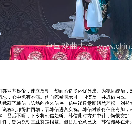
刘邦登基称帝，建立汉朝，却面临诸多内忧外患。为稳固统治，
猜忌，心中也有不满。他向陈豨暗示可一同谋反，并愿做内应。
队截获了韩信与陈豨的往来信件，信中谋反意图昭然若揭，刘邦
，谎称刘邦得胜回朝，召韩信进宫庆祝。韩信对萧何信任有加，
解。吕后不听，下令将韩信处斩。韩信此时方知中计，悔恨交加
件件，皆为汉朝基业奠定根基。但吕后心意已决，韩信最终在未央