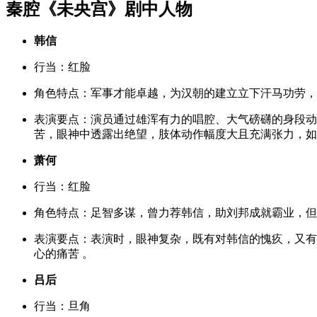
秦腔《未央宫》剧中人物
韩信
行当
：红脸
角色特点
：军事才能卓越，为汉朝的建立立下汗马功劳，
表演要点
：演员通过雄浑有力的唱腔、大气磅礴的身段动
苦，眼神中透露出绝望，肢体动作幅度大且充满张力，如
萧何
行当
：红脸
角色特点
：足智多谋，曾力荐韩信，助刘邦成就霸业，但
表演要点
：表演时，眼神复杂，既有对韩信的愧疚，又有
心的痛苦 。
吕后
行当
：旦角