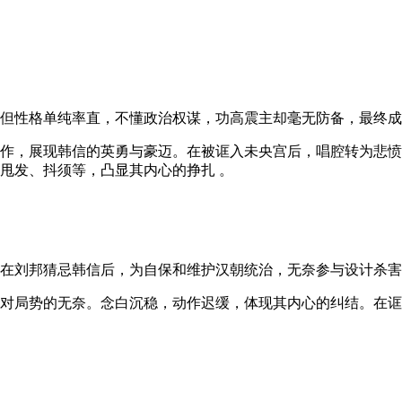
但性格单纯率直，不懂政治权谋，功高震主却毫无防备，最终成
作，展现韩信的英勇与豪迈。在被诓入未央宫后，唱腔转为悲愤
甩发、抖须等，凸显其内心的挣扎 。
在刘邦猜忌韩信后，为自保和维护汉朝统治，无奈参与设计杀害
对局势的无奈。念白沉稳，动作迟缓，体现其内心的纠结。在诓