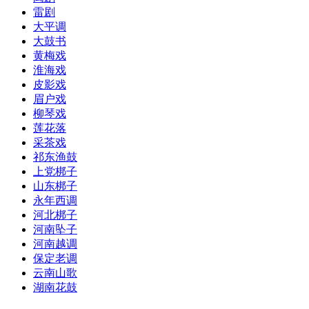
雷剧
大平调
大鼓书
黄梅戏
淮海戏
皮影戏
眉户戏
柳琴戏
莲花落
采茶戏
祁东渔鼓
上党梆子
山东梆子
永年西调
河北梆子
河南坠子
河南越调
保定老调
云南山歌
湖南花鼓