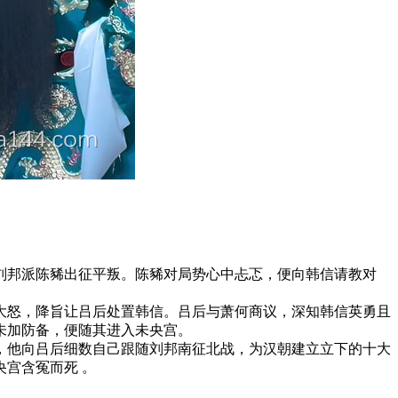
刘邦派陈豨出征平叛。陈豨对局势心中忐忑，便向韩信请教对
大怒，降旨让吕后处置韩信。吕后与萧何商议，深知韩信英勇且
未加防备，便随其进入未央宫。
，他向吕后细数自己跟随刘邦南征北战，为汉朝建立立下的十大
宫含冤而死 。