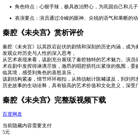
角色特点
：心狠手辣，极具政治野心，为巩固自己和儿子
表演要点
：演员通过冷峻的眼神、尖锐的语气和果断的动
秦腔《未央宫》赏析评价
秦腔《未央宫》以其跌宕起伏的剧情和深刻的历史内涵，成为
发观众对历史与人性的深入思考 。
从艺术表现来看，该剧充分展现了秦腔独特的艺术魅力。演员
术在剧中发挥得淋漓尽致，激昂的唱腔烘托出紧张的氛围，委
临其境，感受到角色的喜怒哀乐 。
该剧结构紧凑，情节环环相扣，从韩信献计陈豨谋反，到刘邦
历史故事的生动诠释，具有较高的艺术价值和文化意义，深受
秦腔《未央宫》完整版视频下载
百度网盘
当前隐藏内容需要支付
5元