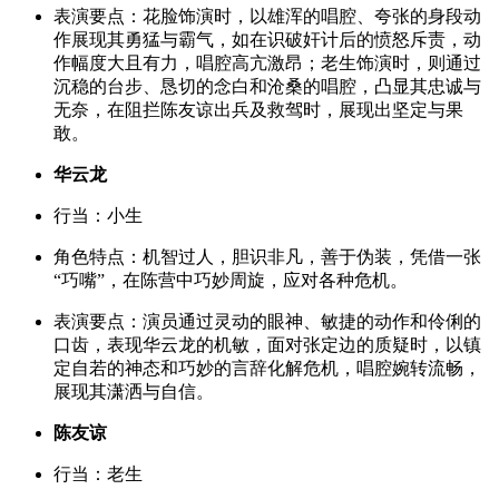
表演要点
：花脸饰演时，以雄浑的唱腔、夸张的身段动
作展现其勇猛与霸气，如在识破奸计后的愤怒斥责，动
作幅度大且有力，唱腔高亢激昂；老生饰演时，则通过
沉稳的台步、恳切的念白和沧桑的唱腔，凸显其忠诚与
无奈，在阻拦陈友谅出兵及救驾时，展现出坚定与果
敢。
华云龙
行当
：小生
角色特点
：机智过人，胆识非凡，善于伪装，凭借一张
“巧嘴”，在陈营中巧妙周旋，应对各种危机。
表演要点
：演员通过灵动的眼神、敏捷的动作和伶俐的
口齿，表现华云龙的机敏，面对张定边的质疑时，以镇
定自若的神态和巧妙的言辞化解危机，唱腔婉转流畅，
展现其潇洒与自信。
陈友谅
行当
：老生