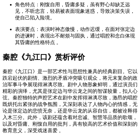
角色特点
：刚愎自用，昏庸多疑，虽有野心却缺乏远
见，不听忠言，轻易被表面现象迷惑，导致决策失误，
使自己陷入险境。
表演要点
：表演时神态傲慢，动作迟缓，在面对张定边
的进谏时，表现出不耐烦与固执，通过唱腔和念白体现
其昏庸的性格特点 。
秦腔《九江口》赏析评价
秦腔《九江口》是一部艺术性与思想性兼具的经典剧目。它以
跌宕起伏的剧情、激烈的矛盾冲突吸引观众，将元末复杂的政
治军事斗争展现得淋漓尽致。剧中人物形象鲜明，通过演员们
精彩的演绎，尤其是张定边与华云龙之间的智谋较量，扣人心
弦。秦腔独特的声腔艺术在剧中发挥得淋漓尽致，激昂的唱腔
既烘托出紧张的战争氛围，又深刻表达了人物内心的情感，无
论是张定边的悲愤无奈，还是华云龙的从容自信，都被诠释得
入木三分。此外，该剧还蕴含着对忠诚、智慧等品质的歌颂，
以及对昏庸、刚愎自用的批判，具有较高的艺术价值和深刻的
教育意义，深受戏迷喜爱 。