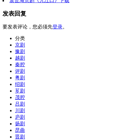
袁世海京剧《九江口》下载
发表回复
要发表评论，您必须先
登录
。
分类
京剧
豫剧
越剧
秦腔
评剧
粤剧
绍剧
芗剧
茂腔
吕剧
川剧
庐剧
扬剧
昆曲
晋剧