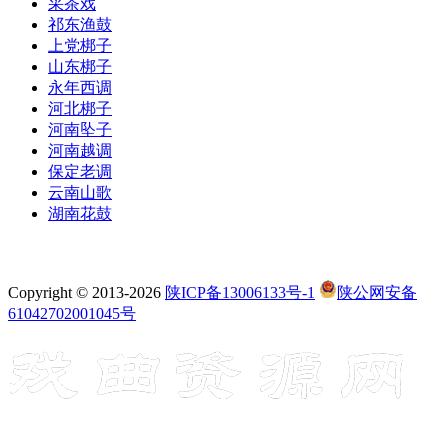
采茶戏
祁东渔鼓
上党梆子
山东梆子
永年西调
河北梆子
河南坠子
河南越调
保定老调
云南山歌
湖南花鼓
Copyright © 2013-2026
陕ICP备13006133号-1
陕公网安备
61042702001045号