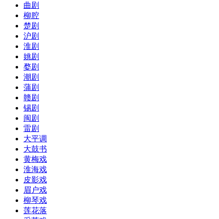
曲剧
柳腔
楚剧
沪剧
淮剧
姚剧
婺剧
潮剧
蒲剧
赣剧
锡剧
闽剧
雷剧
大平调
大鼓书
黄梅戏
淮海戏
皮影戏
眉户戏
柳琴戏
莲花落