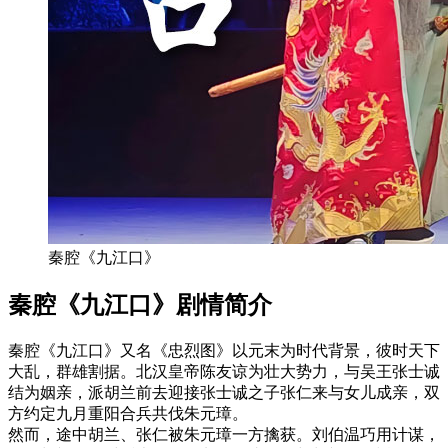
秦腔《九江口》
秦腔《九江口》剧情简介
秦腔《九江口》又名《忠烈图》以元末为时代背景，彼时天下
大乱，群雄割据。北汉皇帝陈友谅为壮大势力，与吴王张士诚
结为姻亲，派胡兰前去迎接张士诚之子张仁来与女儿成亲，双
方约定九月重阳合兵共伐朱元璋。
然而，途中胡兰、张仁被朱元璋一方擒获。刘伯温巧用计谋，