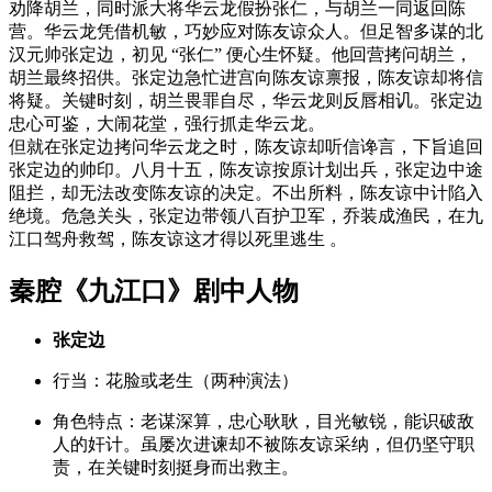
劝降胡兰，同时派大将华云龙假扮张仁，与胡兰一同返回陈
营。华云龙凭借机敏，巧妙应对陈友谅众人。但足智多谋的北
汉元帅张定边，初见 “张仁” 便心生怀疑。他回营拷问胡兰，
胡兰最终招供。张定边急忙进宫向陈友谅禀报，陈友谅却将信
将疑。关键时刻，胡兰畏罪自尽，华云龙则反唇相讥。张定边
忠心可鉴，大闹花堂，强行抓走华云龙。
但就在张定边拷问华云龙之时，陈友谅却听信谗言，下旨追回
张定边的帅印。八月十五，陈友谅按原计划出兵，张定边中途
阻拦，却无法改变陈友谅的决定。不出所料，陈友谅中计陷入
绝境。危急关头，张定边带领八百护卫军，乔装成渔民，在九
江口驾舟救驾，陈友谅这才得以死里逃生 。
秦腔《九江口》剧中人物
张定边
行当
：花脸或老生（两种演法）
角色特点
：老谋深算，忠心耿耿，目光敏锐，能识破敌
人的奸计。虽屡次进谏却不被陈友谅采纳，但仍坚守职
责，在关键时刻挺身而出救主。