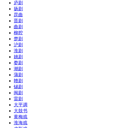
庐剧
扬剧
昆曲
晋剧
曲剧
柳腔
楚剧
沪剧
淮剧
姚剧
婺剧
潮剧
蒲剧
赣剧
锡剧
闽剧
雷剧
大平调
大鼓书
黄梅戏
淮海戏