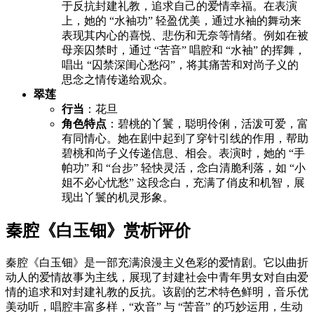
于反抗封建礼教，追求自己的爱情幸福。在表演
上，她的 “水袖功” 轻盈优美，通过水袖的舞动来
表现其内心的喜悦、悲伤和无奈等情绪。例如在被
母亲囚禁时，通过 “苦音” 唱腔和 “水袖” 的挥舞，
唱出 “囚禁深闺心愁闷”，将其痛苦和对尚子义的
思念之情传递给观众。
翠莲
行当
：花旦
角色特点
：碧桃的丫鬟，聪明伶俐，活泼可爱，富
有同情心。她在剧中起到了穿针引线的作用，帮助
碧桃和尚子义传递信息、相会。表演时，她的 “手
帕功” 和 “台步” 轻快灵活，念白清脆利落，如 “小
姐不必心忧愁” 这段念白，充满了俏皮和机智，展
现出丫鬟的机灵形象。
秦腔《白玉钿》赏析评价
秦腔《白玉钿》是一部充满浪漫主义色彩的爱情剧。它以曲折
动人的爱情故事为主线，展现了封建社会中青年男女对自由爱
情的追求和对封建礼教的反抗。该剧的艺术特色鲜明，音乐优
美动听，唱腔丰富多样，“欢音” 与 “苦音” 的巧妙运用，生动