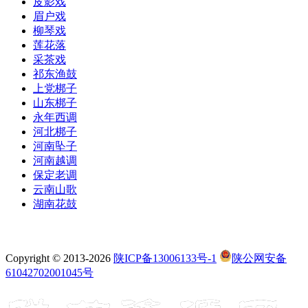
皮影戏
眉户戏
柳琴戏
莲花落
采茶戏
祁东渔鼓
上党梆子
山东梆子
永年西调
河北梆子
河南坠子
河南越调
保定老调
云南山歌
湖南花鼓
Copyright © 2013-2026
陕ICP备13006133号-1
陕公网安备
61042702001045号