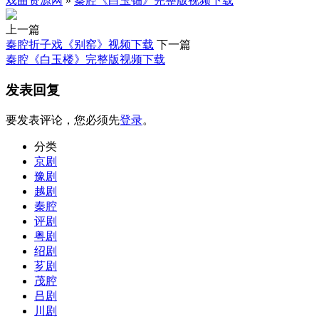
戏曲资源网
»
秦腔《白玉钿》完整版视频下载
上一篇
秦腔折子戏《别窑》视频下载
下一篇
秦腔《白玉楼》完整版视频下载
发表回复
要发表评论，您必须先
登录
。
分类
京剧
豫剧
越剧
秦腔
评剧
粤剧
绍剧
芗剧
茂腔
吕剧
川剧