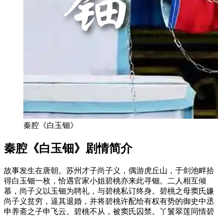
秦腔《白玉钿》
秦腔《白玉钿》剧情简介
故事发生在唐朝。苏州才子尚子义，偶游虎丘山，于剑池畔拾
得白玉钿一枚，恰遇官家小姐碧桃亦来此寻钿。二人相互倾
慕，尚子义以玉钿为聘礼，与碧桃私订终身。碧桃之母窦氏嫌
尚子义贫穷，逼其退婚，并将碧桃许配给有权有势的御史中丞
申养斋之子申飞云。碧桃不从，被窦氏囚禁。丫鬟翠莲同情碧