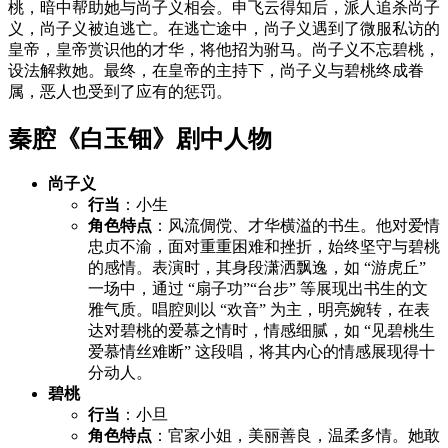
桃，暗中帮助她与尚子义相会。申飞云得知后，派人追杀尚子
义，尚子义被迫逃亡。在逃亡途中，尚子义遇到了微服私访的
皇帝，皇帝赏识他的才华，将他招为驸马。尚子义不忘碧桃，
设法解救她。最终，在皇帝的主持下，尚子义与碧桃终成眷
属，恶人也受到了应有的惩罚。
秦腔《白玉钿》剧中人物
尚子义
行当
：小生
角色特点
：风流倜傥、才华横溢的书生。他对爱情
忠贞不渝，面对重重困难和挫折，始终坚守与碧桃
的感情。表演时，其身段潇洒飘逸，如 “游虎丘”
一场中，通过 “扇子功”“台步” 等展现出书生的文
雅气质。唱腔则以 “欢音” 为主，明亮婉转，在表
达对碧桃的爱慕之情时，情感细腻，如 “见碧桃生
爱慕情丝难断” 这段唱，将其内心的情感展现得十
分动人。
碧桃
行当
：小旦
角色特点
：官家小姐，美丽善良，温柔多情。她敢