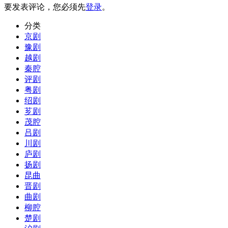
要发表评论，您必须先
登录
。
分类
京剧
豫剧
越剧
秦腔
评剧
粤剧
绍剧
芗剧
茂腔
吕剧
川剧
庐剧
扬剧
昆曲
晋剧
曲剧
柳腔
楚剧