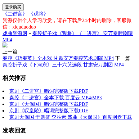
登录购买
《二进宫》
《观将》
资源仅供个人学习欣赏，请在下载后24小时内删除，客服微
信：xiquduoduo
戏曲资源网
»
秦腔折子戏《观将》《二进宫》 安万秦腔剧院
MP4
上一篇
秦腔《斩秦英》全本戏 甘肃安万秦腔艺术剧院 MP4
下一篇
秦腔折子戏《下河东》三十六哭选段 甘肃安万剧团 MP4
相关推荐
京剧《二进宫》唱词完整版下载PDF
秦腔《二进宫》全本下载 百度云 MP4/MP3
京剧《大保国》唱词完整版下载PDF
京剧《叹皇陵》唱词完整版下载PDF
京剧大保国 于魁智 李胜素 戏曲《大保国》百度网盘下载
发表回复