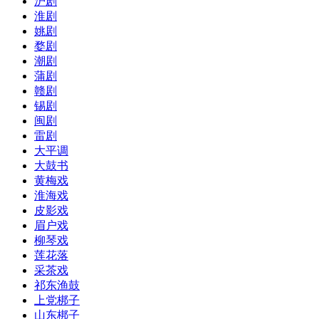
沪剧
淮剧
姚剧
婺剧
潮剧
蒲剧
赣剧
锡剧
闽剧
雷剧
大平调
大鼓书
黄梅戏
淮海戏
皮影戏
眉户戏
柳琴戏
莲花落
采茶戏
祁东渔鼓
上党梆子
山东梆子