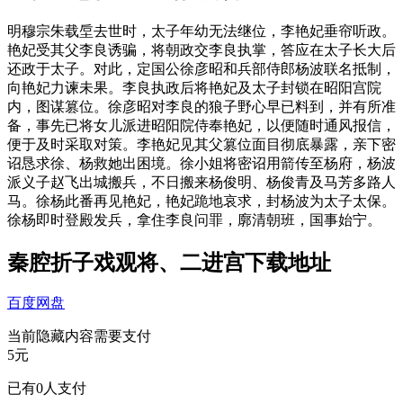
明穆宗朱载垕去世时，太子年幼无法继位，李艳妃垂帘听政。
艳妃受其父李良诱骗，将朝政交李良执掌，答应在太子长大后
还政于太子。对此，定国公徐彦昭和兵部侍郎杨波联名抵制，
向艳妃力谏未果。李良执政后将艳妃及太子封锁在昭阳宫院
内，图谋篡位。徐彦昭对李良的狼子野心早已料到，并有所准
备，事先已将女儿派进昭阳院侍奉艳妃，以便随时通风报信，
便于及时采取对策。李艳妃见其父篡位面目彻底暴露，亲下密
诏恳求徐、杨救她出困境。徐小姐将密诏用箭传至杨府，杨波
派义子赵飞出城搬兵，不日搬来杨俊明、杨俊青及马芳多路人
马。徐杨此番再见艳妃，艳妃跪地哀求，封杨波为太子太保。
徐杨即时登殿发兵，拿住李良问罪，廓清朝班，国事始宁。
‌秦腔折子戏观将、二进宫下载地址
百度网盘
当前隐藏内容需要支付
5元
已有
0
人支付