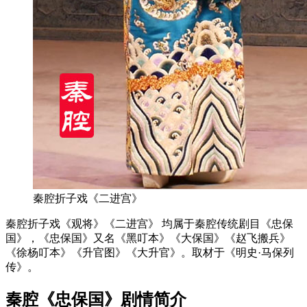
秦腔折子戏《二进宫》
秦腔折子戏《观将》《二进宫》 均属于秦腔传统剧目《忠保
国》，《忠保国》又名《黑叮本》《大保国》《赵飞搬兵》
《徐杨叮本》《升官图》《大升官》。取材于《明史·马保列
传》。
秦腔《忠保国》剧情简介