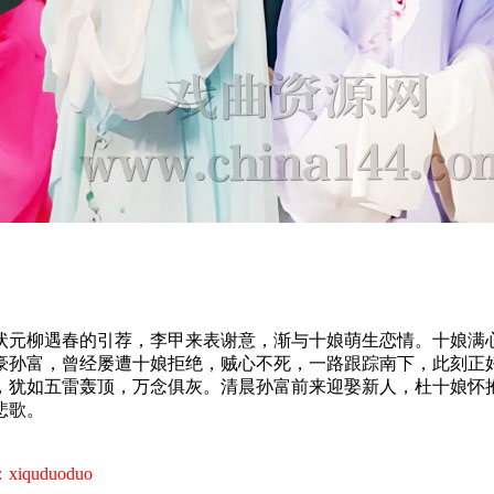
状元柳遇春的引荐，李甲来表谢意，渐与十娘萌生恋情。十娘满
豪孙富，曾经屡遭十娘拒绝，贼心不死，一路跟踪南下，此刻正
，犹如五雷轰顶，万念俱灰。清晨孙富前来迎娶新人，杜十娘怀抱
悲歌。
uduoduo