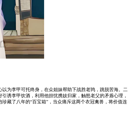
心以为李甲可托终身，在众姐妹帮助下战胜老鸨，跳脱苦海。二
好引诱李甲饮酒，利用他担忧携妓归家，触怒老父的矛盾心理，
珍藏了八年的“百宝箱”，当众痛斥这两个衣冠禽兽，将价值连