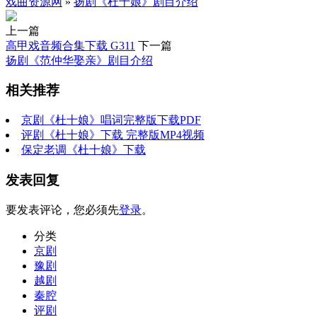
戏曲资源网
»
扬剧《杜十娘》剧目介绍
上一篇
高甲戏音频合集下载 G311
下一篇
扬剧《范仲华娶亲》剧目介绍
相关推荐
京剧《杜十娘》唱词完整版下载PDF
评剧《杜十娘》下载 完整版MP4视频
保定老调《杜十娘》下载
发表回复
要发表评论，您必须先
登录
。
分类
京剧
豫剧
越剧
秦腔
评剧