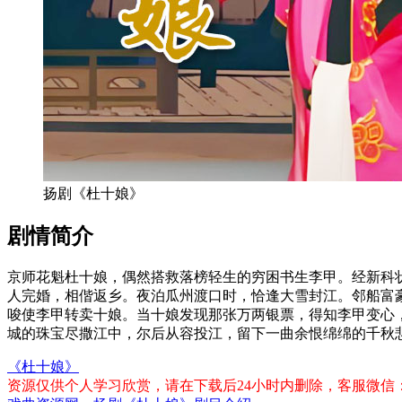
扬剧《杜十娘》
剧情简介
京师花魁杜十娘，偶然搭救落榜轻生的穷困
书生李甲。经新科
人完婚，相偕返乡。夜泊瓜州渡口时，恰逢大雪封江。邻船富
唆使李甲转卖十娘。当十娘发现那张万两银票，得知李甲变心
城的珠宝尽撒江中，尔后从容投江，留下一曲余恨绵绵的千秋
《杜十娘》
资源仅供个人学习欣赏，请在下载后24小时内删除，客服微信：xiq