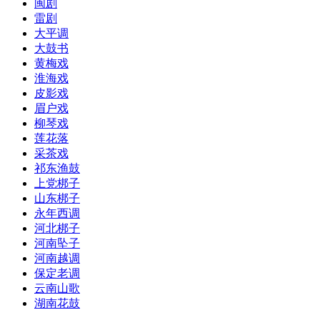
闽剧
雷剧
大平调
大鼓书
黄梅戏
淮海戏
皮影戏
眉户戏
柳琴戏
莲花落
采茶戏
祁东渔鼓
上党梆子
山东梆子
永年西调
河北梆子
河南坠子
河南越调
保定老调
云南山歌
湖南花鼓