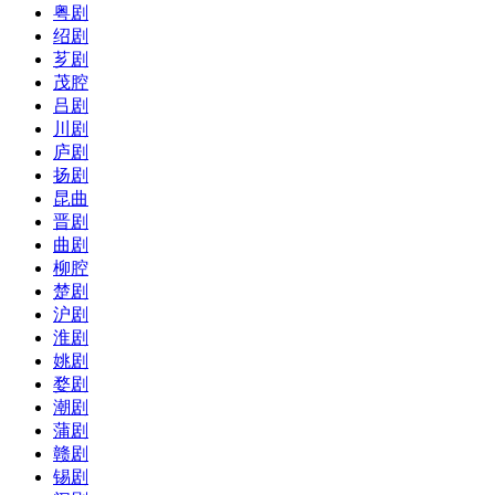
粤剧
绍剧
芗剧
茂腔
吕剧
川剧
庐剧
扬剧
昆曲
晋剧
曲剧
柳腔
楚剧
沪剧
淮剧
姚剧
婺剧
潮剧
蒲剧
赣剧
锡剧