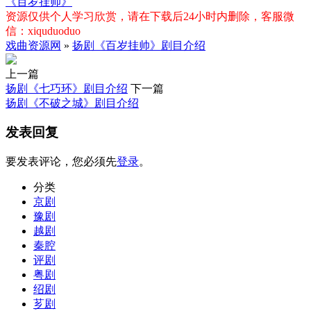
《百岁挂帅》
资源仅供个人学习欣赏，请在下载后24小时内删除，客服微
信：xiquduoduo
戏曲资源网
»
扬剧《百岁挂帅》剧目介绍
上一篇
扬剧《七巧环》剧目介绍
下一篇
扬剧《不破之城》剧目介绍
发表回复
要发表评论，您必须先
登录
。
分类
京剧
豫剧
越剧
秦腔
评剧
粤剧
绍剧
芗剧