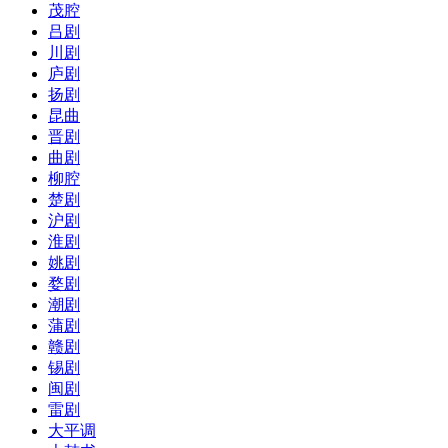
茂腔
吕剧
川剧
庐剧
扬剧
昆曲
晋剧
曲剧
柳腔
楚剧
沪剧
淮剧
姚剧
婺剧
潮剧
蒲剧
赣剧
锡剧
闽剧
雷剧
大平调