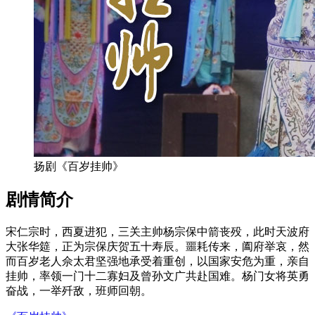
扬剧《百岁挂帅》
剧情简介
宋仁宗时，西夏进犯，三关主帅杨宗保中箭丧殁，此时天波府
大张华筵，正为宗保庆贺五十寿辰。噩耗传来，阖府举哀，然
而百岁老人佘太君坚强地承受着重创，以国家安危为重，亲自
挂帅，率领一门十二寡妇及曾孙文广共赴国难。杨门女将英勇
奋战，一举歼敌，班师回朝。