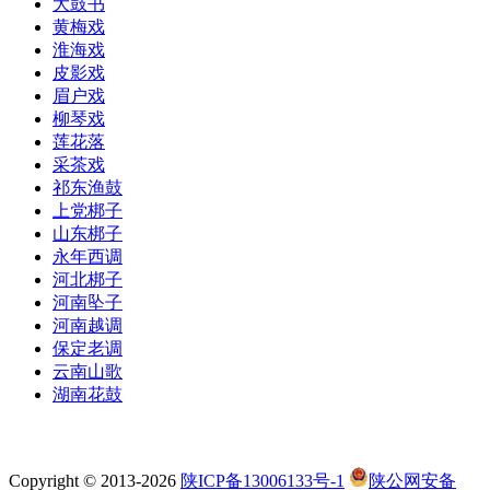
大鼓书
黄梅戏
淮海戏
皮影戏
眉户戏
柳琴戏
莲花落
采茶戏
祁东渔鼓
上党梆子
山东梆子
永年西调
河北梆子
河南坠子
河南越调
保定老调
云南山歌
湖南花鼓
Copyright © 2013-2026
陕ICP备13006133号-1
陕公网安备