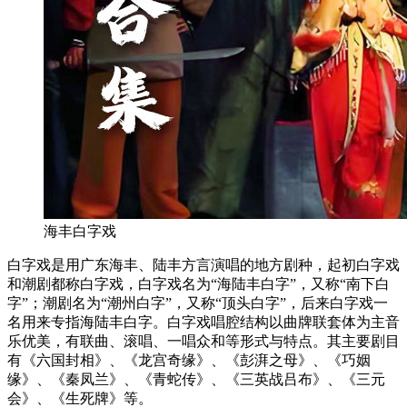
海丰白字戏
白字戏是用广东海丰、陆丰方言演唱的地方剧种，起初白字戏
和潮剧都称白字戏，白字戏名为“海陆丰白字”，又称“南下白
字”；潮剧名为“潮州白字”，又称“顶头白字”，后来白字戏一
名用来专指海陆丰白字。白字戏唱腔结构以曲牌联套体为主音
乐优美，有联曲、滚唱、一唱众和等形式与特点。其主要剧目
有《六国封相》、《龙宫奇缘》、《彭湃之母》、《巧姻
缘》、《秦凤兰》、《青蛇传》、《三英战吕布》、《三元
会》、《生死牌》等。