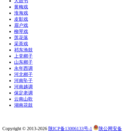
大鼓书
黄梅戏
淮海戏
皮影戏
眉户戏
柳琴戏
莲花落
采茶戏
祁东渔鼓
上党梆子
山东梆子
永年西调
河北梆子
河南坠子
河南越调
保定老调
云南山歌
湖南花鼓
Copyright © 2013-2026
陕ICP备13006133号-1
陕公网安备