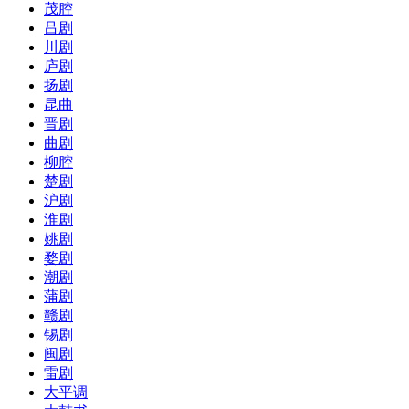
茂腔
吕剧
川剧
庐剧
扬剧
昆曲
晋剧
曲剧
柳腔
楚剧
沪剧
淮剧
姚剧
婺剧
潮剧
蒲剧
赣剧
锡剧
闽剧
雷剧
大平调