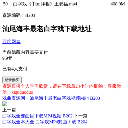
50
白字戏《中元拜相》王双福.mp4
408.9M
资源编码：B203
汕尾海丰最老白字戏下载地址
百度网盘
当前隐藏内容需要支付
9.9元
已有
4
人支付
登录购买
资源仅供个人学习欣赏，请在下载后24小时内删除，客服微
信：xiquduoduo
戏曲资源网
»
汕尾海丰最老白字戏视频MP4 B203
上一篇
白字戏全部曲目下载MP4视频 B202
下一篇
白字戏全本大全 白字戏MP4戏曲下载 B204