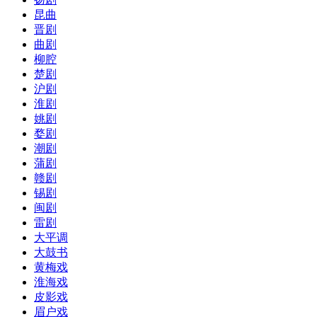
昆曲
晋剧
曲剧
柳腔
楚剧
沪剧
淮剧
姚剧
婺剧
潮剧
蒲剧
赣剧
锡剧
闽剧
雷剧
大平调
大鼓书
黄梅戏
淮海戏
皮影戏
眉户戏