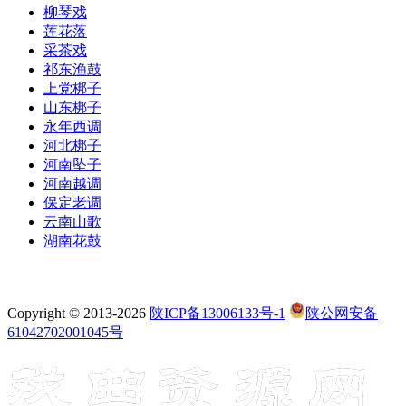
柳琴戏
莲花落
采茶戏
祁东渔鼓
上党梆子
山东梆子
永年西调
河北梆子
河南坠子
河南越调
保定老调
云南山歌
湖南花鼓
Copyright © 2013-2026
陕ICP备13006133号-1
陕公网安备
61042702001045号