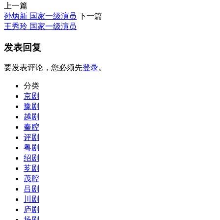
上一篇
孙炳新 国家一级演员
下一篇
王秀玲 国家一级演员
发表回复
要发表评论，您必须先
登录
。
分类
京剧
豫剧
越剧
秦腔
评剧
粤剧
绍剧
芗剧
茂腔
吕剧
川剧
庐剧
扬剧