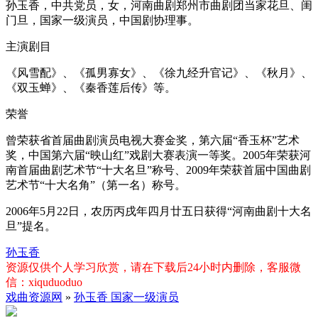
孙玉香，中共党员，女，河南曲剧郑州市曲剧团当家花旦、闺
门旦，国家一级演员，中国剧协理事。
主演剧目
《风雪配》、《孤男寡女》、《徐九经升官记》、《秋月》、
《双玉蝉》、《秦香莲后传》等。
荣誉
曾荣获省首届曲剧演员电视大赛金奖，第六届“香玉杯”艺术
奖，中国第六届“映山红”戏剧大赛表演一等奖。2005年荣获河
南首届曲剧艺术节“十大名旦”称号、2009年荣获首届中国曲剧
艺术节“十大名角”（第一名）称号。
2006年5月22日，农历丙戌年四月廿五日获得“河南曲剧十大名
旦”提名。
孙玉香
资源仅供个人学习欣赏，请在下载后24小时内删除，客服微
信：xiquduoduo
戏曲资源网
»
孙玉香 国家一级演员