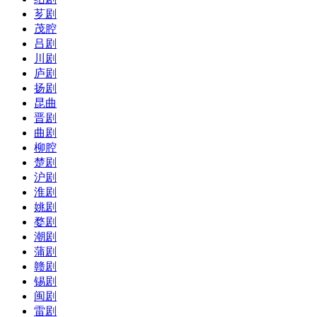
芗剧
茂腔
吕剧
川剧
庐剧
扬剧
昆曲
晋剧
曲剧
柳腔
楚剧
沪剧
淮剧
姚剧
婺剧
潮剧
蒲剧
赣剧
锡剧
闽剧
雷剧