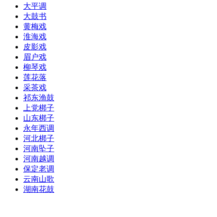
大平调
大鼓书
黄梅戏
淮海戏
皮影戏
眉户戏
柳琴戏
莲花落
采茶戏
祁东渔鼓
上党梆子
山东梆子
永年西调
河北梆子
河南坠子
河南越调
保定老调
云南山歌
湖南花鼓