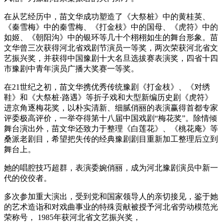
在从艺经历中，苗文华成功塑造了《大祭桩》中的黄桂英、
《秦雪梅》中的秦雪梅、《打金枝》中的国母、《虎符》中的
如姬、《朝阳沟》中的银环等几十个栩栩如生的舞台形象。苗
文华曾三次获得河北省戏剧节演员一等奖，两次荣获河北省文
艺振兴奖，并获得中国豫剧十大名旦选拔赛表演奖，四省十四
市豫剧中青年演员广播大奖赛一等奖。
在21世纪之初，苗文华携优秀传统豫剧《打金枝》、《对绣
鞋》和《大祭桩·路遇》等折子戏和大型新编历史剧《虎符》
进京角逐梅花奖，以朴实清新、细腻俏丽的表演赢得首都专家
评委极高评价，一举夺得第十八届中国戏剧“梅花奖”。除情倾
舞台演出外，苗文华还致力于整理《白莲花》、《桃花庵》等
桑派老剧目，希望把失传的经典豫剧剧目重新加工整理后立到
舞台上。
她的唱腔技巧超群，表演委婉俏丽，成为河北豫剧演员中新一
代的佼佼者。
多次参加重大演出，受到党和国家领导人的亲切接见，鉴于她
的艺术造诣和对戏曲事业的特殊贡献被授予河北省劳动模范光
荣称号， 1985年获河北省文艺振兴奖，