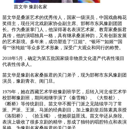
苗文华 豫剧名家
苗文华是桑派艺术的优秀传人，国家一级演员，中国戏曲梅花
奖得主，现任河北戏剧家协会副主席、邯郸市东风豫剧团团
长。作为桑派掌门人，他深得著名表演艺术家、教育家桑振君
真传，他的演唱独具一格，具有继承桑派神韵，又有创新发展
的艺术新境。多年来，成功塑造了“江姐”、“银环”“如姬”“国
母”“张纯姐”等众多艺术形象，深受广大观众和同行的称赞。
2018年5月，确定为第五批国家级非物质文化遗产代表性项目
代表性传承人。
苗文华是豫剧名家桑振君的关门弟子，现为邯郸市东风豫剧团
演员，豫剧青衣、闺门旦。
1979年，她在西藏艺术学校豫剧班学艺，后转入河北省艺术学
校邯郸豫剧班，期间相继学演了《秦雪梅》、《大祭桩》、
《断桥》等传统剧目。苗文华不囿于门派之见陆续学习了常
派、严派、王派、马派的经典剧目，加上豫剧皇后陈素真亲授
《洛阳桥》、《拾玉镯》，使她获益匪浅。苗文华还从身段、
表演上吸收了很多京剧的精华，形成了独特的唱腔特点和表演
风格。为豫剧名家桑振君的关门弟子。