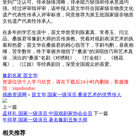
受到广泛认可。传承脉络清晰，传承能力较强和传承意愿均
强。经过评审组评审，该申报人苗文华符合国家级非物质文化
遗产代表性传承人评审标准，同意推荐为第五批国家级非物质
文化遗产代表性传承人。
在多年的学艺生涯中，苗文华曾受到陈素真、常香玉、闫立
品、桑振君等豫剧大师的言传身教。凭着对戏剧表演艺术的执
着和热爱，苗文华在桑振君的精心指导下，字斟句酌，昼夜相
继，苦学数年，终于掌握并领悟了“桑派”的演唱技巧和艺术真
谛，演出的“桑派”名剧《对绣鞋》、《打金枝》、《桃花
庵》、《江姐》等经典剧目，深受全国观众的喜爱。
豫剧名家
苗文华
资源仅供个人学习欣赏，请在下载后24小时内删除，客服微
信：xiquduoduo
戏曲资源网
»
苗文华 国家一级演员 桑派艺术的优秀传人
上一篇
孟祥礼 国家一级演员 中国戏剧家协会会员
下一篇
牛得草 国家一级演员 著名豫剧丑角大师
相关推荐