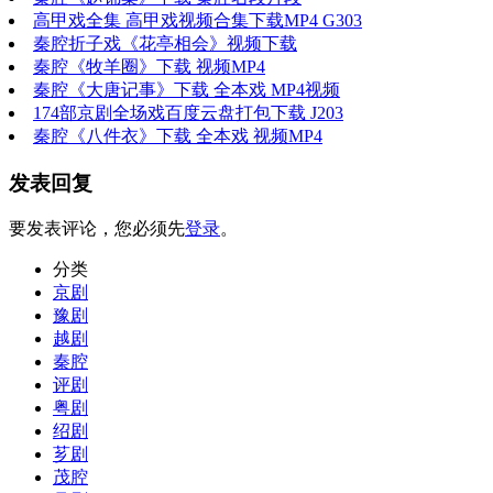
高甲戏全集 高甲戏视频合集下载MP4 G303
秦腔折子戏《花亭相会》视频下载
秦腔《牧羊圈》下载 视频MP4
秦腔《大唐记事》下载 全本戏 MP4视频
174部京剧全场戏百度云盘打包下载 J203
秦腔《八件衣》下载 全本戏 视频MP4
发表回复
要发表评论，您必须先
登录
。
分类
京剧
豫剧
越剧
秦腔
评剧
粤剧
绍剧
芗剧
茂腔