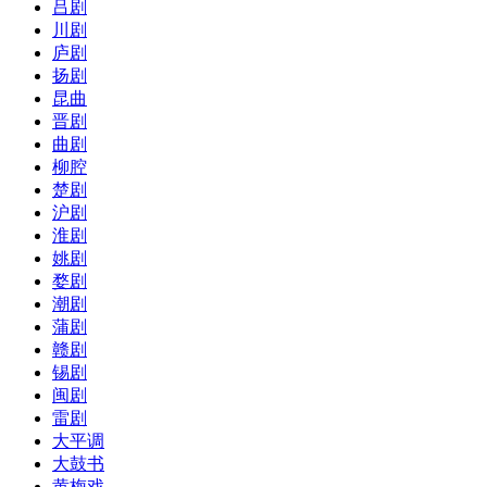
吕剧
川剧
庐剧
扬剧
昆曲
晋剧
曲剧
柳腔
楚剧
沪剧
淮剧
姚剧
婺剧
潮剧
蒲剧
赣剧
锡剧
闽剧
雷剧
大平调
大鼓书
黄梅戏