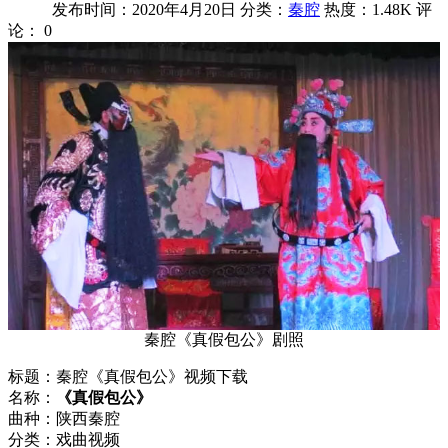
发布时间：2020年4月20日
分类：
秦腔
热度：1.48K
评
论：
0
秦腔《真假包公》剧照
标题：秦腔《真假包公》视频下载
名称：
《真假包公》
曲种：陕西秦腔
分类：戏曲视频