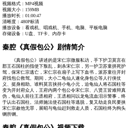
视频格式：MP4视频
视频大小：159MB
播放时长：01:00:47
清晰度：480P标清
播放设备：看戏机、唱戏机、手机、电脑、平板电脑
存储设备：U盘、TF卡、内存卡
秦腔《真假包公》剧情简介
《真假包公》讲述的是宋仁宗微服私访，手下护卫莫言在
郡王石国柱的指使下叛乱，刺杀宋仁宗，另一护卫苏童拼死护
驾，保宋仁宗逃亡，宋仁宗在扇子上写下血书，派苏童往开封
府找包公救驾。期间，大小二龟仙人遂化身包公等人行侠仗
义、挺身相助。谁料莫言挟持小龟小元，迫龟仙人将石国柱等
变为开封府众人，王府内两个包公令宋仁宗、八贤王皆难辩真
伪，龟仙人前往王丞相府，王丞相问以龙龟流血泪示警事，终
于认出石国柱。法师施法使石国柱等逃脱，复又劫走良民要挟
宋仁宗赦他无罪，展昭与龟仙赶到救走人质，石国柱终为狗头
铡所铡。
秦腔《真假包公》视频下载