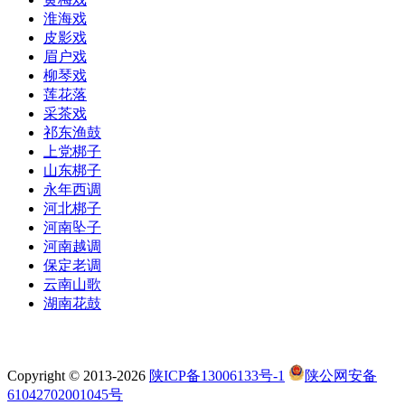
淮海戏
皮影戏
眉户戏
柳琴戏
莲花落
采茶戏
祁东渔鼓
上党梆子
山东梆子
永年西调
河北梆子
河南坠子
河南越调
保定老调
云南山歌
湖南花鼓
Copyright © 2013-2026
陕ICP备13006133号-1
陕公网安备
61042702001045号