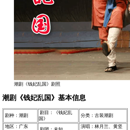
潮剧《钱妃乱国》剧照
潮剧《钱妃乱国》基本信息
剧目：《钱妃乱
剧种：潮剧
分类：古装潮剧
国》
地区：广东
演唱：林月兰、黄坚
剧团：未知