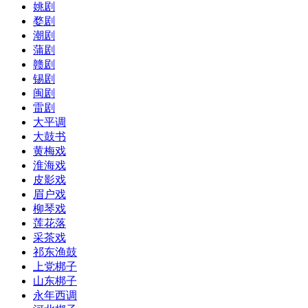
姚剧
婺剧
潮剧
蒲剧
赣剧
锡剧
闽剧
雷剧
大平调
大鼓书
黄梅戏
淮海戏
皮影戏
眉户戏
柳琴戏
莲花落
采茶戏
祁东渔鼓
上党梆子
山东梆子
永年西调