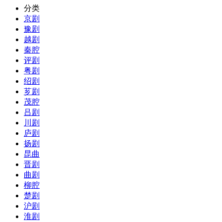
分类
京剧
豫剧
越剧
秦腔
评剧
粤剧
绍剧
芗剧
茂腔
吕剧
川剧
庐剧
扬剧
昆曲
晋剧
曲剧
柳腔
楚剧
沪剧
淮剧