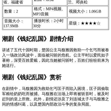
省、福建省
兰、邓炎松
格式：MP4视频、
数量：2
视频大小：1.06GB
MP3音频
播放时长：2小时
音频大小：
星级：★★★★☆
137.9MB
30分
潮剧《钱妃乱国》剧情介绍
讲述了五代十国时期，‌楚国公主马馥雅因救助一个乞丐而被卷
入一场政治风波中，‌面临被问斩的危机。‌公主平时以爱民如子
著称，‌深受百姓爱戴，‌因此当她被问斩时，‌百姓们纷纷前来为
她送行。‌
潮剧《‌钱妃乱国》赏析
在剧情中，‌马馥雅因为救助乞丐匡子而陷入困境，‌匡子因偷取
军粮给奶奶吃而被捕。‌马馥雅在法场上即将被斩首时，‌被及时
赶到的皇上所救。‌此外，‌剧情还涉及了刘连城太子与马馥雅之
间的情感纠葛，‌以及楚国内部政治斗争的复杂局面。‌